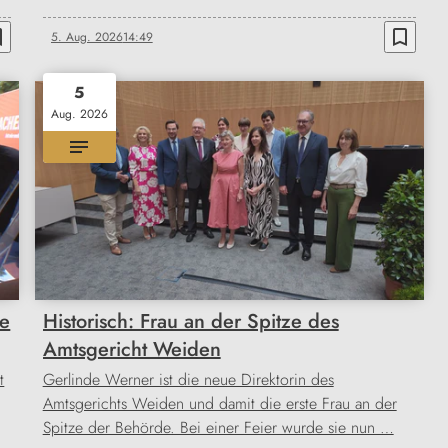
order
bookmark_border
5. Aug. 2026
14:49
5
Aug. 2026
te
Historisch: Frau an der Spitze des
Amtsgericht Weiden
t
Gerlinde Werner ist die neue Direktorin des
Amtsgerichts Weiden und damit die erste Frau an der
Spitze der Behörde. Bei einer Feier wurde sie nun …