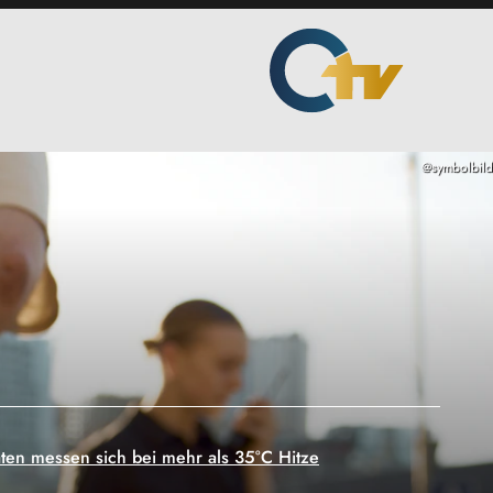
ten messen sich bei mehr als 35°C Hitze
Abgeordneter auf Sommertour