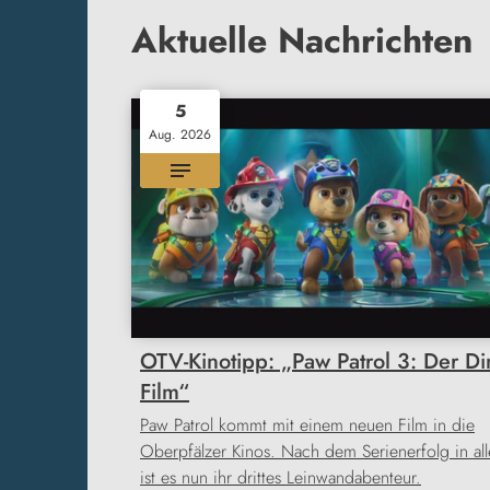
Aktuelle Nachrichten
5
Aug. 2026
OTV-Kinotipp: „Paw Patrol 3: Der Di
Film“
Paw Patrol kommt mit einem neuen Film in die
Oberpfälzer Kinos. Nach dem Serienerfolg in all
ist es nun ihr drittes Leinwandabenteur.