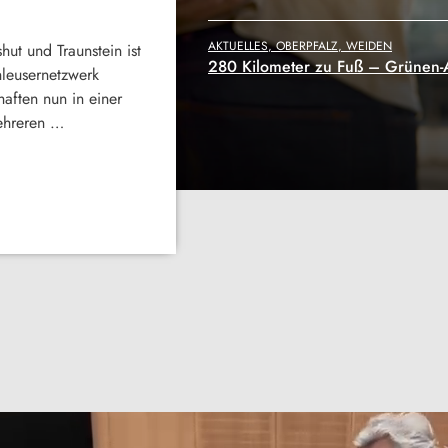
AKTUELLES, NACHRICHTEN, OBERPFALZ, 
 Luft absaugen
Schlag gegen internationales Sc
 worden, weshalb der
 dazu komme. Ferner
Falk das Thema …