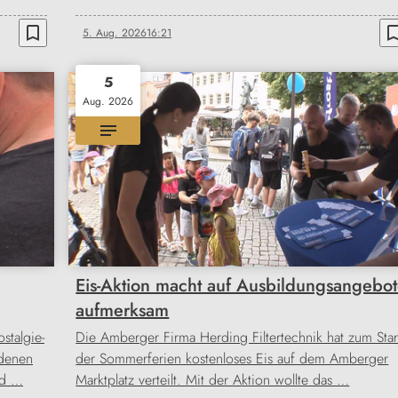
bookmark_border
bookmark_b
5. Aug. 2026
16:21
5
Aug. 2026
Eis-Aktion macht auf Ausbildungsangebo
aufmerksam
stalgie-
Die Amberger Firma Herding Filtertechnik hat zum Star
edenen
der Sommerferien kostenloses Eis auf dem Amberger
nd …
Marktplatz verteilt. Mit der Aktion wollte das …