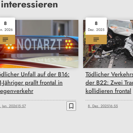
interessieren
8
8
an. 2026
Dez. 2025
ödlicher Unfall auf der B16:
Tödlicher Verkehrs
-Jähriger prallt frontal in
der B22: Zwei Tra
egenverkehr
kollidieren frontal
bookmark_border
. Jan. 2026
15:57
8. Dez. 2025
16:55