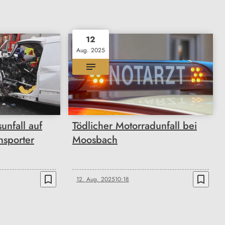
12
Aug. 2025
unfall auf
Tödlicher Motorradunfall bei
nsporter
Moosbach
bookmark_border
bookmark_border
12. Aug. 2025
10:18