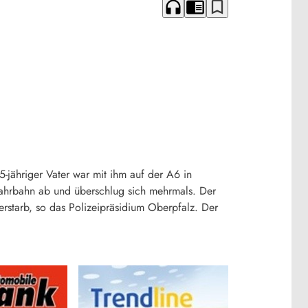
headphones
chrome_reader_mode
bookmark_border
-jähriger Vater war mit ihm auf der A6 in
ahrbahn ab und überschlug sich mehrmals. Der
erstarb, so das Polizeipräsidium Oberpfalz. Der