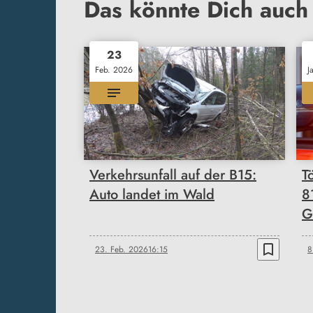
Das könnte Dich auch 
23
Feb. 2026
J
Verkehrsunfall auf der B15:
T
Auto landet im Wald
81
G
bookmark_border
23. Feb. 2026
16:15
8