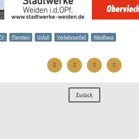
TV
Pleystein
Unfall
Verkehrsunfall
Waidhaus
Zurück