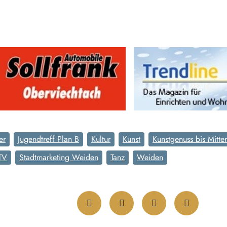
er
Jugendtreff Plan B
Kultur
Kunst
Kunstgenuss bis Mitte
TV
Stadtmarketing Weiden
Tanz
Weiden