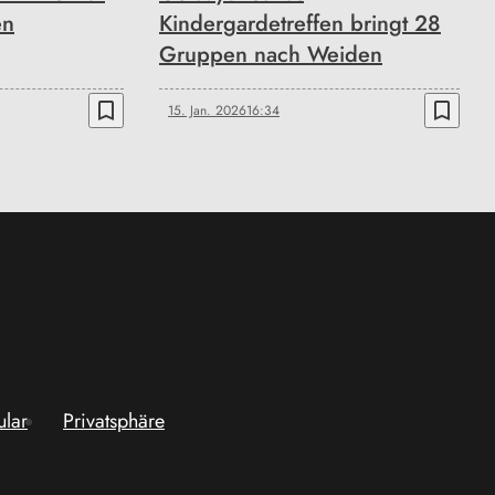
en
Kindergardetreffen bringt 28
Gruppen nach Weiden
bookmark_border
bookmark_border
15. Jan. 2026
16:34
ular
Privatsphäre