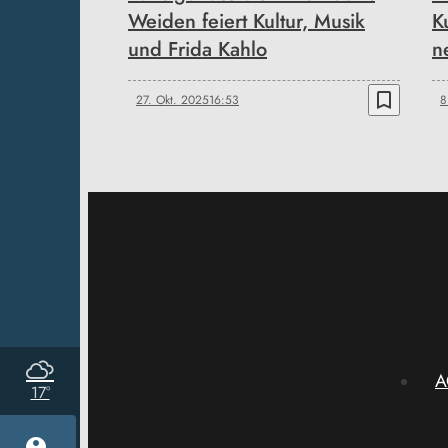
Weiden feiert Kultur, Musik
K
und Frida Kahlo
n
bookmark_border
27. Okt. 2025
16:53
8
A
17°
account_circle