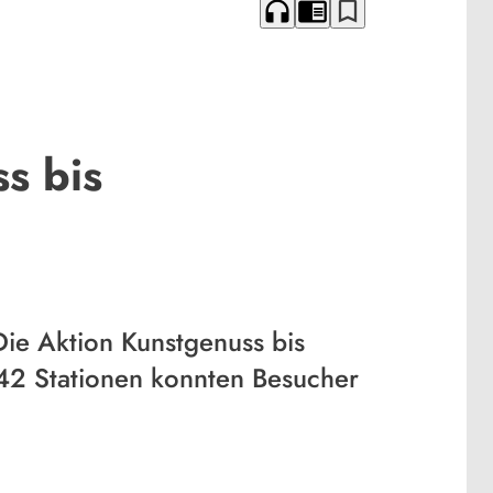
headphones
chrome_reader_mode
bookmark_border
s bis
Die Aktion Kunstgenuss bis
 42 Stationen konnten Besucher