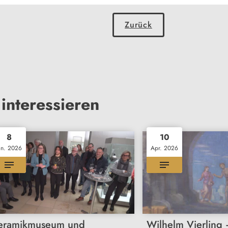
Zurück
interessieren
8
10
an. 2026
Apr. 2026
eramikmuseum und
Wilhelm Vierling –