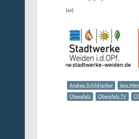
(az)
Andrea Schild-Janker
Jens Mey
Oberpfalz
Oberpfalz TV
O