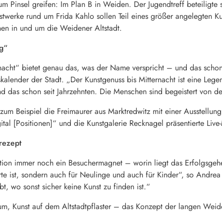
um Pinsel greifen: Im Plan B in Weiden. Der Jugendtreff beteiligte 
nstwerke rund um Frida Kahlo sollen Teil eines größer angelegten 
nen in und um die Weidener Altstadt.
ng“
nacht“ bietet genau das, was der Name verspricht – und das schon se
skalender der Stadt. „Der Kunstgenuss bis Mitternacht ist eine Legen
 das schon seit Jahrzehnten. Die Menschen sind begeistert von dem
h zum Beispiel die Freimaurer aus Marktredwitz mit einer Ausstellu
tal [Positionen]“ und die Kunstgalerie Recknagel präsentierte Live
srezept
ktion immer noch ein Besuchermagnet – worin liegt das Erfolgsgeh
terte ist, sondern auch für Neulinge und auch für Kinder“, so And
bt, wo sonst sicher keine Kunst zu finden ist.“
um, Kunst auf dem Altstadtpflaster – das Konzept der langen Weiden