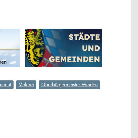
rnacht
Malerei
Oberbürgermeister Weiden