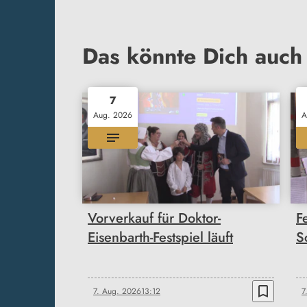
Das könnte Dich auch 
7
Aug. 2026
A
Vorverkauf für Doktor-
F
Eisenbarth-Festspiel läuft
S
bookmark_border
7. Aug. 2026
13:12
7