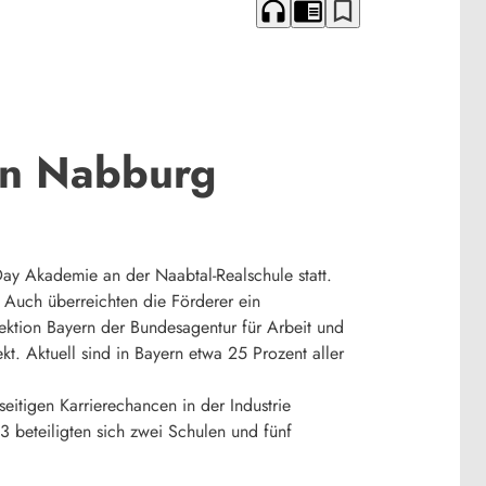
headphones
chrome_reader_mode
bookmark_border
in Nabburg
Day Akademie an der Naabtal-Realschule statt.
. Auch überreichten die Förderer ein
irektion Bayern der Bundesagentur für Arbeit und
kt. Aktuell sind in Bayern etwa 25 Prozent aller
seitigen Karrierechancen in der Industrie
 beteiligten sich zwei Schulen und fünf