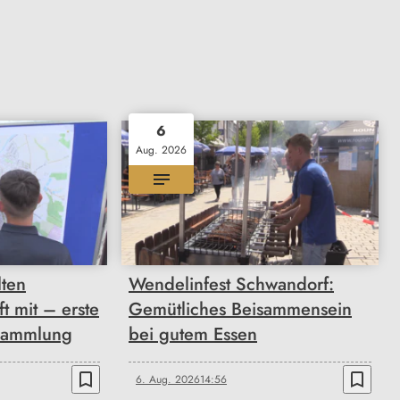
6
Aug. 2026
lten
Wendelinfest Schwandorf:
 mit – erste
Gemütliches Beisammensein
sammlung
bei gutem Essen
bookmark_border
bookmark_border
6. Aug. 2026
14:56