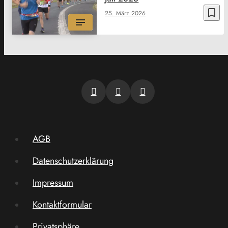
bookmark_border
25. März 2026
AGB
Datenschutzerklärung
Impressum
Kontaktformular
Privatsphäre