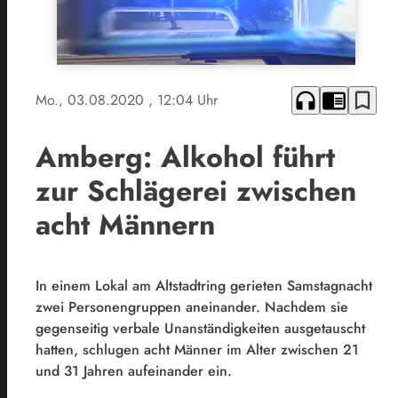
headphones
chrome_reader_mode
bookmark_border
Mo., 03.08.2020
, 12:04 Uhr
Amberg: Alkohol führt
zur Schlägerei zwischen
acht Männern
In einem Lokal am Altstadtring gerieten Samstagnacht
zwei Personengruppen aneinander. Nachdem sie
gegenseitig verbale Unanständigkeiten ausgetauscht
hatten, schlugen acht Männer im Alter zwischen 21
und 31 Jahren aufeinander ein.