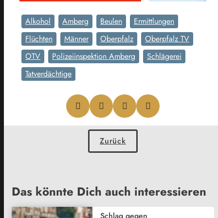
Alkohol
Amberg
Beulen
Ermittlungen
Flüchten
Männer
Oberpfalz
Oberpfalz TV
OTV
Polizeiinspektion Amberg
Schlägerei
Tatverdächtige
Zurück
Das könnte Dich auch interessieren
Schlag gegen