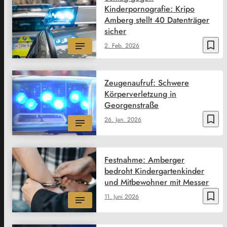
Kinderpornografie: Kripo
Amberg stellt 40 Datenträger
sicher
bookmark_border
2. Feb. 2026
Zeugenaufruf: Schwere
Körperverletzung in
Georgenstraße
bookmark_border
26. Jan. 2026
Festnahme: Amberger
bedroht Kindergartenkinder
und Mitbewohner mit Messer
bookmark_border
11. Juni 2026