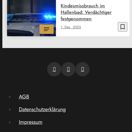
Kindesmissbrauch im
Hallenbad: Verdächtiger
festgenommen
bookmark_border
1. Dez. 2025
AGB
Datenschutzerklärung
Impressum