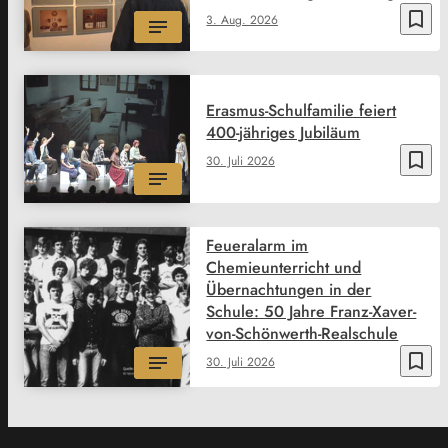
bookmark_border
3. Aug. 2026
Erasmus-Schulfamilie feiert
400-jähriges Jubiläum
bookmark_border
30. Juli 2026
Feueralarm im
Chemieunterricht und
Übernachtungen in der
Schule: 50 Jahre Franz-Xaver-
von-Schönwerth-Realschule
bookmark_border
30. Juli 2026