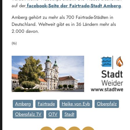
auf der
facebook-Seite der Fairtrade-Stadt Amberg
.
Amberg gehört zu mehr als 700 Fairtrade-Städten in
Deutschland. Weltweit gibt es in 36 Ländern mehr als
2.000 davon.
(tb)
Amberg
Fairtrade
Heike von Eyb
Oberpfalz
Oberpfalz TV
OTV
Stadt