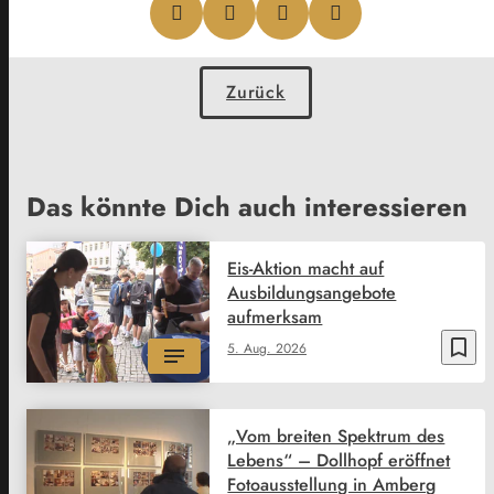
Zurück
Das könnte Dich auch interessieren
Eis-Aktion macht auf
Ausbildungsangebote
aufmerksam
bookmark_border
5. Aug. 2026
„Vom breiten Spektrum des
Lebens“ – Dollhopf eröffnet
Fotoausstellung in Amberg