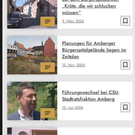
„Kröte, die wir schlucken
müssen“
bookmark_border
5. März 2026
Planungen für Amberger
Bürgerspitalgelände liegen im
Zeitplan
bookmark_border
13. Nov. 2025
Führungswechsel bei CSU-
Stadtratsfraktion Amberg
bookmark_border
15. Juni 2026