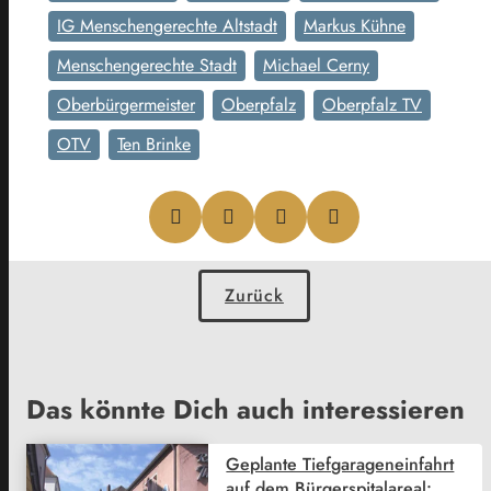
IG Menschengerechte Altstadt
Markus Kühne
Menschengerechte Stadt
Michael Cerny
Oberbürgermeister
Oberpfalz
Oberpfalz TV
OTV
Ten Brinke
Zurück
Das könnte Dich auch interessieren
Geplante Tiefgarageneinfahrt
auf dem Bürgerspitalareal: