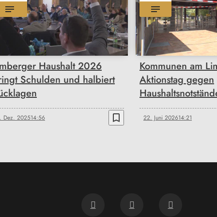
mberger Haushalt 2026
Kommunen am Lim
ringt Schulden und halbiert
Aktionstag gegen
ücklagen
Haushaltsnotständ
bookmark_border
. Dez. 2025
14:56
22. Juni 2026
14:21