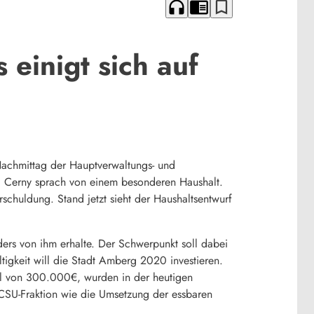
headphones
chrome_reader_mode
bookmark_border
einigt sich auf
achmittag der Hauptverwaltungs- und
l Cerny sprach von einem besonderen Haushalt.
huldung. Stand jetzt sieht der Haushaltsentwurf
ders von ihm erhalte. Der Schwerpunkt soll dabei
igkeit will die Stadt Amberg 2020 investieren.
tel von 300.000€, wurden in der heutigen
CSU-Fraktion wie die Umsetzung der essbaren