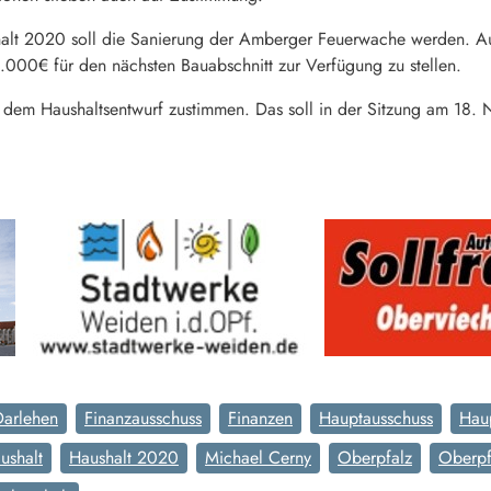
halt 2020 soll die Sanierung der Amberger Feuerwache werden. Auc
000€ für den nächsten Bauabschnitt zur Verfügung zu stellen.
rat dem Haushaltsentwurf zustimmen. Das soll in der Sitzung am 18
Darlehen
Finanzausschuss
Finanzen
Hauptausschuss
Haup
ushalt
Haushalt 2020
Michael Cerny
Oberpfalz
Oberpf