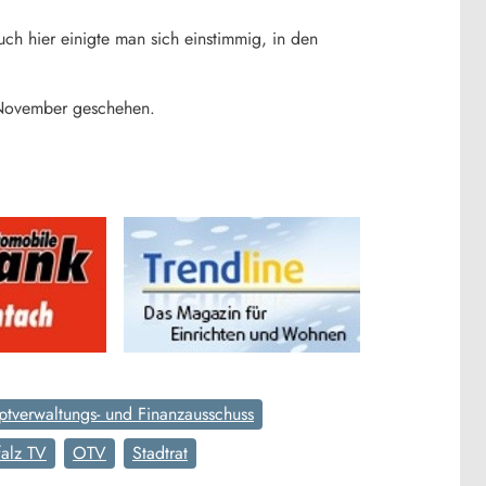
h hier einigte man sich einstimmig, in den
. November geschehen.
tverwaltungs- und Finanzausschuss
alz TV
OTV
Stadtrat