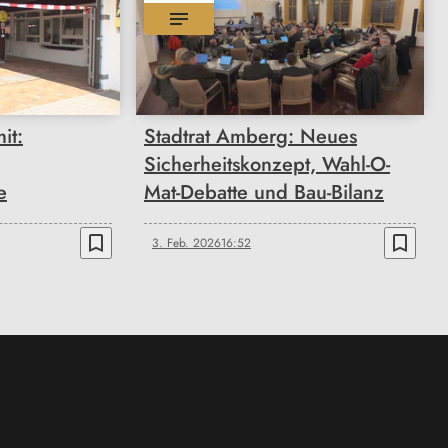
it:
Stadtrat Amberg: Neues
Sicherheitskonzept, Wahl-O-
e
Mat-Debatte und Bau-Bilanz
bookmark_border
bookmark_border
3. Feb. 2026
16:52