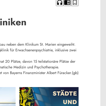
headphones
chrome_reader_mode
bookmark_border
iniken
bau neben dem Klinikum St. Marien eingeweiht.
klinik für Erwachsenenpsychiatrie, inklusive zwei
hat 20 Plätze, davon 15 teilstationäre Plätze der
omatische Medizin und Psychotherapie.
 von Bayerns Finanzminister Albert Füracker.(gb)