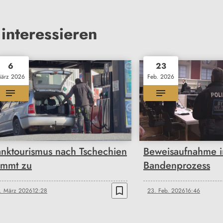
interessieren
6
23
ärz 2026
Feb. 2026
anktourismus nach Tschechien
Beweisaufnahme 
immt zu
Bandenprozess
bookmark_border
. März 2026
12:28
23. Feb. 2026
16:46