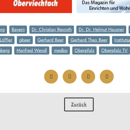
rg
Bayern
Dr. Christian Rexroth
Dr. Dr. Helmut Hausner
Löffler
gbeer
Gerhard Beer
Gerhard Theo Beer
Institut
mberg
Manfred Wendl
medbo
Oberpfalz
Oberpfalz TV
Zurück