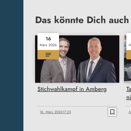
Das könnte Dich auch 
16
März 2026
M
Stichwahlkampf in Amberg
T
n
bookmark_border
16. März 2026
17:25
6