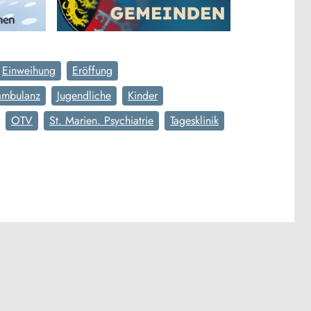
Einweihung
Eröffung
sambulanz
Jugendliche
Kinder
OTV
St. Marien. Psychiatrie
Tagesklinik