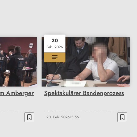
20
Feb. 2026
im Amberger
Spektakulärer Bandenprozess
bookmark_border
bookmark_border
20. Feb. 2026
15:56