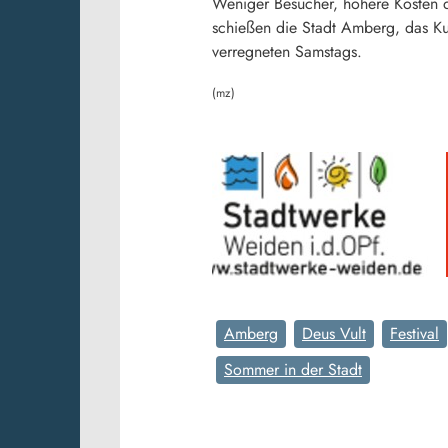
Weniger Besucher, höhere Kosten 
schießen die Stadt Amberg, das Ku
verregneten Samstags.
(mz)
Amberg
Deus Vult
Festival
Sommer in der Stadt