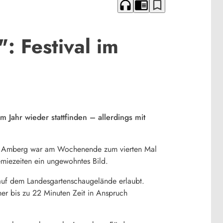
headphones
chrome_reader_mode
bookmark_border
: Festival im
 Jahr wieder stattfinden – allerdings mit
in Amberg war am Wochenende zum vierten Mal
miezeiten ein ungewohntes Bild.
uf dem Landesgartenschaugelände erlaubt.
her bis zu 22 Minuten Zeit in Anspruch