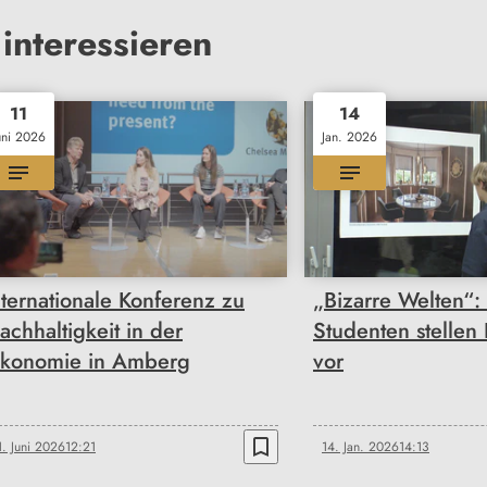
interessieren
11
14
uni 2026
Jan. 2026
nternationale Konferenz zu
„Bizarre Welten“:
achhaltigkeit in der
Studenten stellen 
konomie in Amberg
vor
bookmark_border
1. Juni 2026
12:21
14. Jan. 2026
14:13