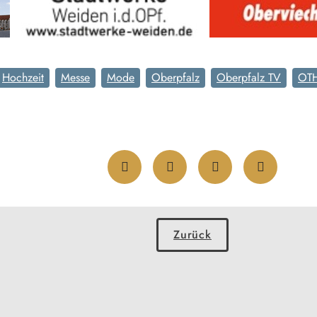
Hochzeit
Messe
Mode
Oberpfalz
Oberpfalz TV
OT
Zurück