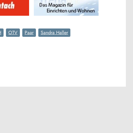
H
OTV
Paar
Sandra Haller