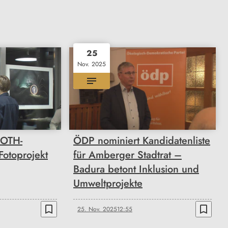
25
Nov. 2025
 OTH-
ÖDP nominiert Kandidatenliste
Fotoprojekt
für Amberger Stadtrat –
Badura betont Inklusion und
Umweltprojekte
bookmark_border
bookmark_border
25. Nov. 2025
12:55