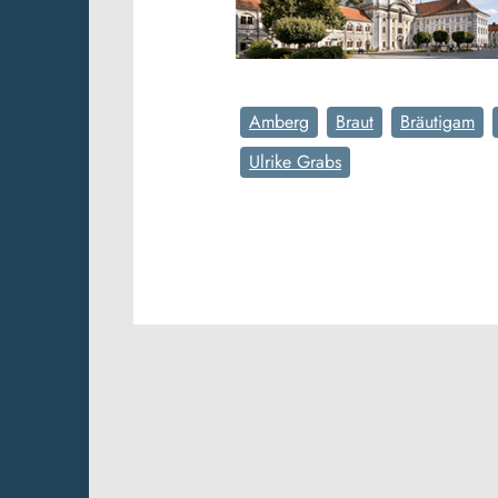
Amberg
Braut
Bräutigam
Ulrike Grabs