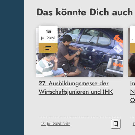
Das könnte Dich auch 
15
Juli 2026
J
27. Ausbildungsmesse der
I
Wirtschaftsjunioren und IHK
N
Ö
bookmark_border
15. Juli 2026
13:52
1