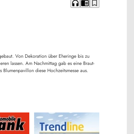
headphones
chrome_reader_mode
bookmark_border
ebaut. Von Dekoration über Eheringe bis zu
ieren lassen. Am Nachmittag gab es eine Braut-
es Blumenpavillon diese Hochzeitsmesse aus.