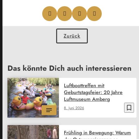
Zurück
Das könnte Dich auch interessieren
Luftboottreffen mit
Geburtstagsfeier: 20 Jahre
Luftmuseum Amberg
bookmark_border
8. Juni 2026
Frühling in Bewegung: Warum