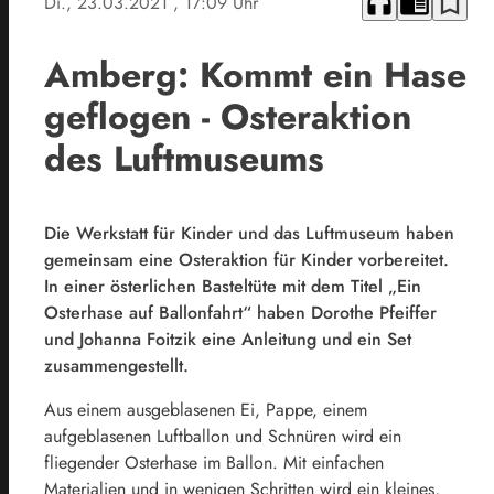
headphones
chrome_reader_mode
bookmark_border
Di., 23.03.2021
, 17:09 Uhr
Amberg: Kommt ein Hase
geflogen - Osteraktion
des Luftmuseums
Die Werkstatt für Kinder und das Luftmuseum haben
gemeinsam eine Osteraktion für Kinder vorbereitet.
In einer österlichen Basteltüte mit dem Titel „Ein
Osterhase auf Ballonfahrt“ haben Dorothe Pfeiffer
und Johanna Foitzik eine Anleitung und ein Set
zusammengestellt.
Aus einem ausgeblasenen Ei, Pappe, einem
aufgeblasenen Luftballon und Schnüren wird ein
fliegender Osterhase im Ballon. Mit einfachen
Materialien und in wenigen Schritten wird ein kleines,