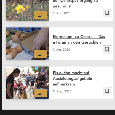
der Osterspaziergang so
gesund ist
bookmark_border
3. Apr. 2026
Eiermangel zu Ostern – Das
ist dran an den Gerüchten
bookmark_border
1. Apr. 2026
Eis-Aktion macht auf
Ausbildungsangebote
aufmerksam
bookmark_border
5. Aug. 2026