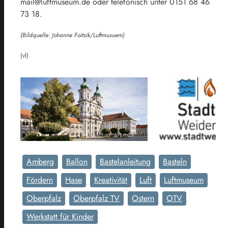
mail@luftmuseum.de oder telefonisch unter 0151 68 46
73 18.
(Bildquelle: Johanne Foitzik/Luftmusuem)
(vl)
Amberg
Ballon
Bastelanleitung
Basteln
Fördern
Hase
Kreativität
Luft
Luftmuseum
Oberpfalz
Oberpfalz TV
Ostern
OTV
Werkstatt für Kinder