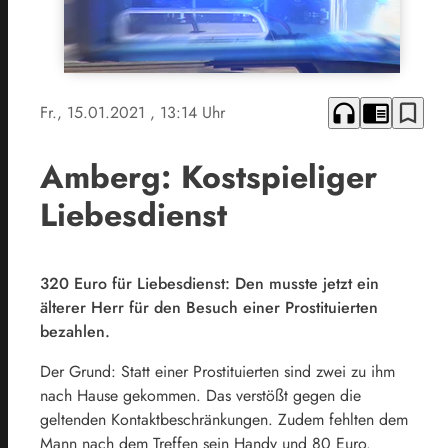
headphones
chrome_reader_mode
bookmark_border
Fr., 15.01.2021
, 13:14 Uhr
Amberg: Kostspieliger
Liebesdienst
320 Euro für Liebesdienst: Den musste jetzt ein
älterer Herr für den Besuch einer Prostituierten
bezahlen.
Der Grund: Statt einer Prostituierten sind zwei zu ihm
nach Hause gekommen. Das verstößt gegen die
geltenden Kontaktbeschränkungen. Zudem fehlten dem
Mann nach dem Treffen sein Handy und 80 Euro.