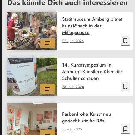
Das könnte Dich auch interessieren
Stadtmuseum Amberg bietet
Kunst-Snack in der
Mittagspause
bookmark_border
23. Juni 2026
14. Kunstsymposium in
Amberg: Künstlern über die
Schulter schauen
bookmark_border
28. Mai 2026
Farbenfrohe Kunst neu
gedacht: Meike Rösl
bookmark_border
5. Mai 2026