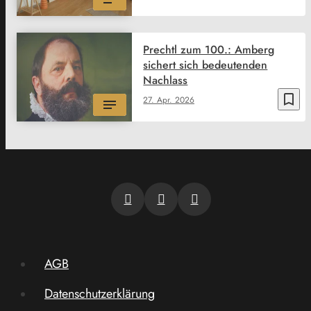
Prechtl zum 100.: Amberg
sichert sich bedeutenden
Nachlass
bookmark_border
27. Apr. 2026
AGB
Datenschutzerklärung