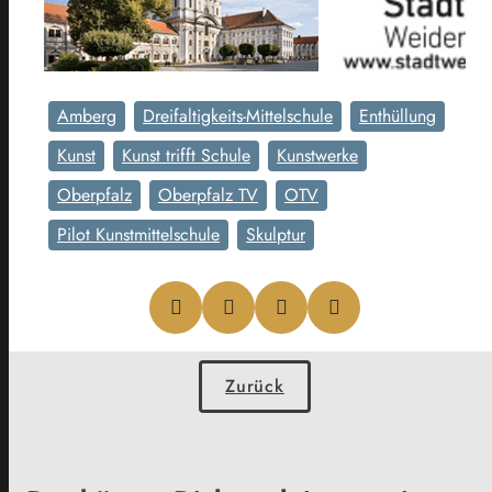
Amberg
Dreifaltigkeits-Mittelschule
Enthüllung
Kunst
Kunst trifft Schule
Kunstwerke
Oberpfalz
Oberpfalz TV
OTV
Pilot Kunstmittelschule
Skulptur
Zurück