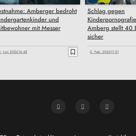
estnahme: Amberger bedroht
Schlag gegen
indergartenkinder und
Kinderpornografie
itbewohner mit Messer
Amberg stellt 40 
sicher
bookmark_border
1. Juni 2026
14:48
2. Feb. 2026
11:51