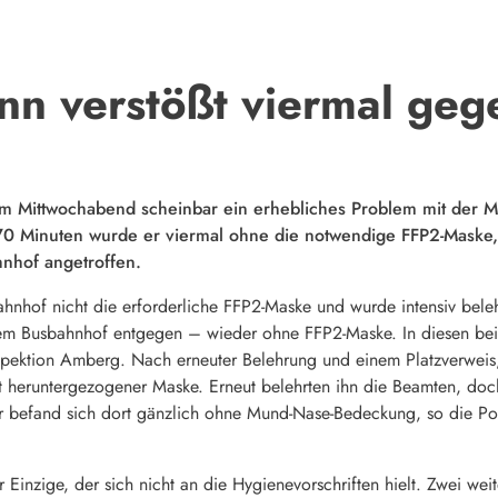
n verstößt viermal geg
m Mittwochabend scheinbar ein erhebliches Problem mit der Mas
 70 Minuten wurde er viermal ohne die notwendige FFP2-Maske
nhof angetroffen.
ahnhof nicht die erforderliche FFP2-Maske und wurde intensiv bele
em Busbahnhof entgegen – wieder ohne FFP2-Maske. In diesen beid
nspektion Amberg. Nach erneuter Belehrung und einem Platzverwei
mit heruntergezogener Maske. Erneut belehrten ihn die Beamten, do
befand sich dort gänzlich ohne Mund-Nase-Bedeckung, so die Poli
 Einzige, der sich nicht an die Hygienevorschriften hielt. Zwei we