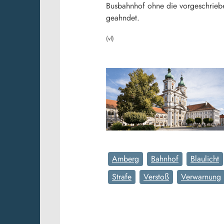
Busbahnhof ohne die vorgeschriebe
geahndet.
(vl)
Amberg
Bahnhof
Blaulicht
Strafe
Verstoß
Verwarnung