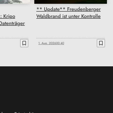
** Update** Freudenberger
: Kripo
Waldbrand ist unter Kontrolle
Datenträger
bookmark_border
bookmark_border
1. Aug. 2026
00:40