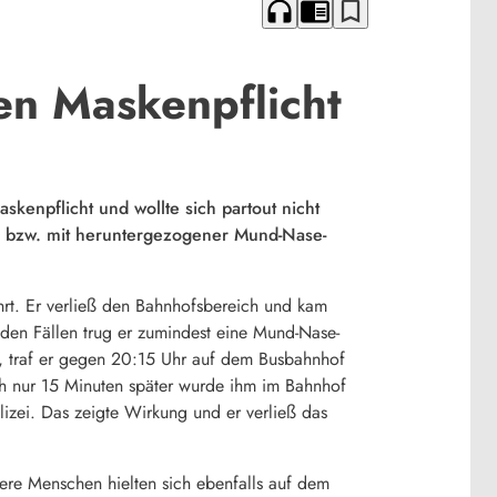
headphones
chrome_reader_mode
bookmark_border
en Maskenpflicht
kenpflicht und wollte sich partout nicht
, bzw. mit heruntergezogener Mund-Nase-
hrt. Er verließ den Bahnhofsbereich und kam
en Fällen trug er zumindest eine Mund-Nase-
s, traf er gegen 20:15 Uhr auf dem Busbahnhof
ch nur 15 Minuten später wurde ihm im Bahnhof
zei. Das zeigte Wirkung und er verließ das
itere Menschen hielten sich ebenfalls auf dem