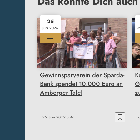
Das könnte Dich auch 
25
Juni 2026
M
Gewinnsparverein der Sparda-
K
Bank spendet 10.000 Euro an
G
Amberger Tafel
z
bookmark_border
25. Juni 2026
15:46
7