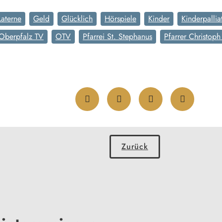
Laterne
Geld
Glücklich
Hörspiele
Kinder
Kinderpalli
Oberpfalz TV
OTV
Pfarrei St. Stephanus
Pfarrer Christoph
Zurück