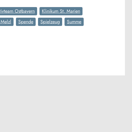
ativteam Ostbayern
Klinikum St. Marien
 Melzl
Spende
Spielzeug
Summe