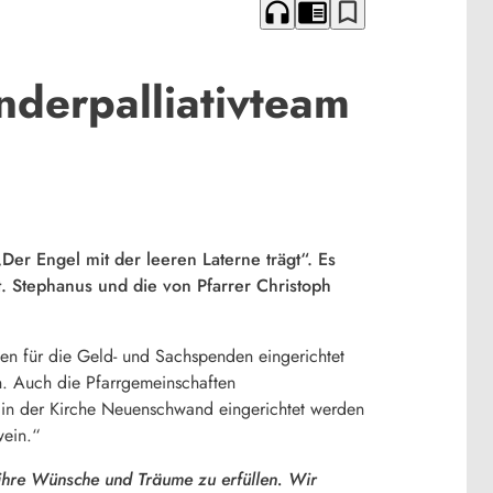
headphones
chrome_reader_mode
bookmark_border
nderpalliativteam
er Engel mit der leeren Laterne trägt“. Es
t. Stephanus und die von Pfarrer Christoph
nen für die Geld- und Sachspenden eingerichtet
n. Auch die Pfarrgemeinschaften
 in der Kirche Neuenschwand eingerichtet werden
wein.“
 ihre Wünsche und Träume zu erfüllen. Wir