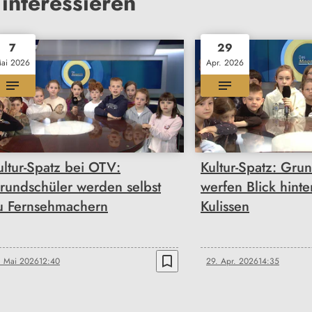
interessieren
7
29
ai 2026
Apr. 2026
ultur-Spatz bei OTV:
Kultur-Spatz: Gru
rundschüler werden selbst
werfen Blick hinte
u Fernsehmachern
Kulissen
bookmark_border
. Mai 2026
12:40
29. Apr. 2026
14:35