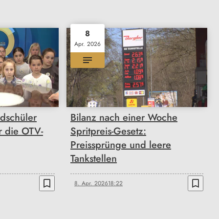
8
Apr. 2026
ndschüler
Bilanz nach einer Woche
r die OTV-
Spritpreis-Gesetz:
Preissprünge und leere
Tankstellen
bookmark_border
bookmark_border
8. Apr. 2026
18:22