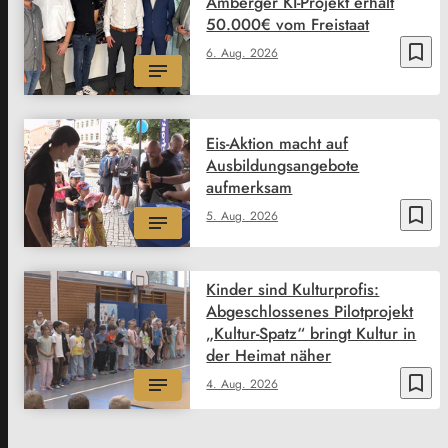
Amberger KI-Projekt erhält
50.000€ vom Freistaat
bookmark_border
6. Aug. 2026
Eis-Aktion macht auf
Ausbildungsangebote
aufmerksam
bookmark_border
5. Aug. 2026
Kinder sind Kulturprofis:
Abgeschlossenes Pilotprojekt
„Kultur-Spatz“ bringt Kultur in
der Heimat näher
bookmark_border
4. Aug. 2026