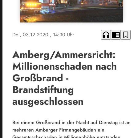
headphones
chrome_reader_mode
bookmark_border
Do., 03.12.2020
, 14:30 Uhr
Amberg/Ammersricht:
Millionenschaden nach
Großbrand -
Brandstiftung
ausgeschlossen
Bei einem Großbrand in der Nacht auf Dienstag ist an
mehreren Amberger Firmengebäuden ein
Gesamtsachschaden in Millionenhöhe entstanden.