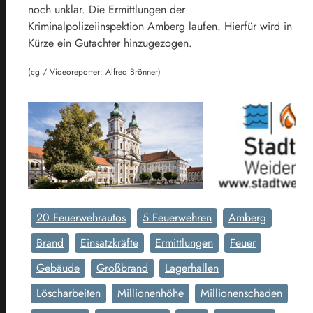
noch unklar. Die Ermittlungen der
Kriminalpolizeiinspektion Amberg laufen. Hierfür wird in
Kürze ein Gutachter hinzugezogen.
(cg / Videoreporter: Alfred Brönner)
20 Feuerwehrautos
5 Feuerwehren
Amberg
Brand
Einsatzkräfte
Ermittlungen
Feuer
Gebäude
Großbrand
Lagerhallen
Löscharbeiten
Millionenhöhe
Millionenschaden