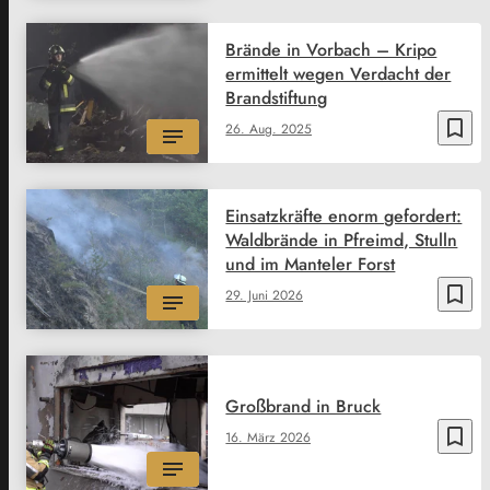
Brände in Vorbach – Kripo
ermittelt wegen Verdacht der
Brandstiftung
bookmark_border
26. Aug. 2025
Einsatzkräfte enorm gefordert:
Waldbrände in Pfreimd, Stulln
und im Manteler Forst
bookmark_border
29. Juni 2026
Großbrand in Bruck
bookmark_border
16. März 2026