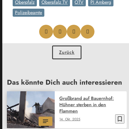
Oberpfalz
Oberpfalz TV
OTV
PI Amberg
Polizeibeamte
Zurück
Das könnte Dich auch interessieren
Großbrand auf Bauernhof:
Hühner sterben in den
Flammen
bookmark_border
14. Okt. 2025