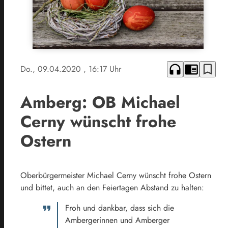
headphones
chrome_reader_mode
bookmark_border
Do., 09.04.2020
, 16:17 Uhr
Amberg: OB Michael
Cerny wünscht frohe
Ostern
Oberbürgermeister Michael Cerny wünscht frohe Ostern
und bittet, auch an den Feiertagen Abstand zu halten:
Froh und dankbar, dass sich die
Ambergerinnen und Amberger