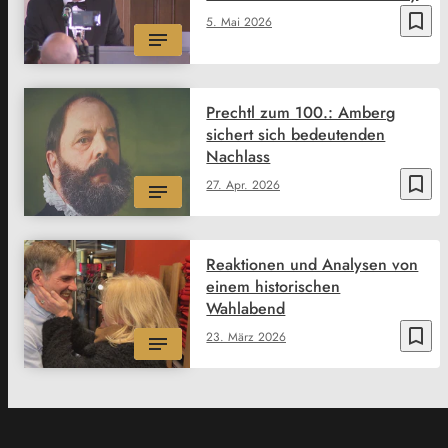
bookmark_border
5. Mai 2026
Prechtl zum 100.: Amberg
sichert sich bedeutenden
Nachlass
bookmark_border
27. Apr. 2026
Reaktionen und Analysen von
einem historischen
Wahlabend
bookmark_border
23. März 2026