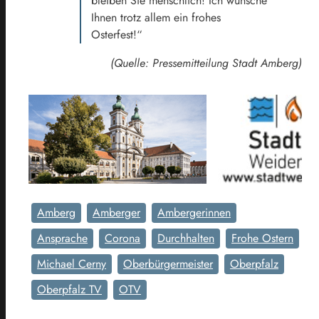
bleiben Sie menschlich! Ich wünsche
Ihnen trotz allem ein frohes
Osterfest!“
(Quelle: Pressemitteilung Stadt Amberg)
Amberg
Amberger
Ambergerinnen
Ansprache
Corona
Durchhalten
Frohe Ostern
Michael Cerny
Oberbürgermeister
Oberpfalz
Oberpfalz TV
OTV