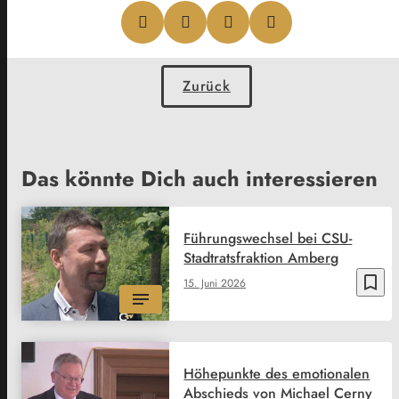
Zurück
Das könnte Dich auch interessieren
Führungswechsel bei CSU-
Stadtratsfraktion Amberg
bookmark_border
15. Juni 2026
Höhepunkte des emotionalen
Abschieds von Michael Cerny