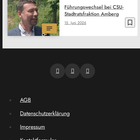
Führungswechsel bei CSU-
Stadtratsfraktion Amberg
bookmark_border
15. Juni 2026
AGB
Datenschutzerklärung
Impressum