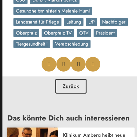
Gesundheitsministerin Melanie Huml
Landesamt für Pflege
Leitung
LfP
Nachfolger
Oberpfalz
Oberpfalz TV
OTV
Präsident
Tiergesundheit“
Verabschiedung
Zurück
Das könnte Dich auch interessieren
Klinikum Amberg heißt neue