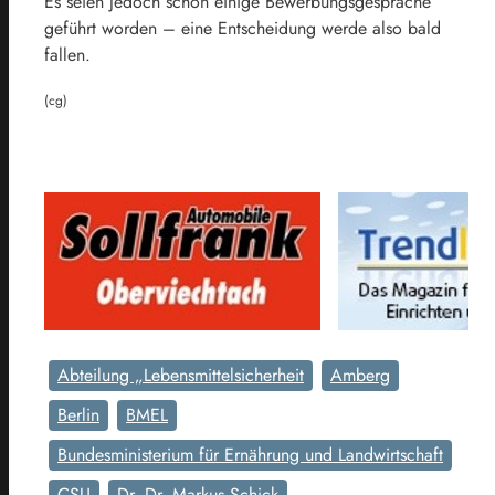
Es seien jedoch schon einige Bewerbungsgespräche
geführt worden – eine Entscheidung werde also bald
fallen.
(cg)
Abteilung „Lebensmittelsicherheit
Amberg
Berlin
BMEL
Bundesministerium für Ernährung und Landwirtschaft
CSU
Dr. Dr. Markus Schick