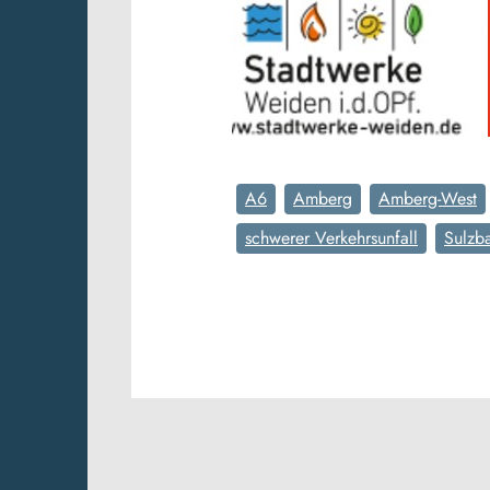
A6
Amberg
Amberg-West
schwerer Verkehrsunfall
Sulzb