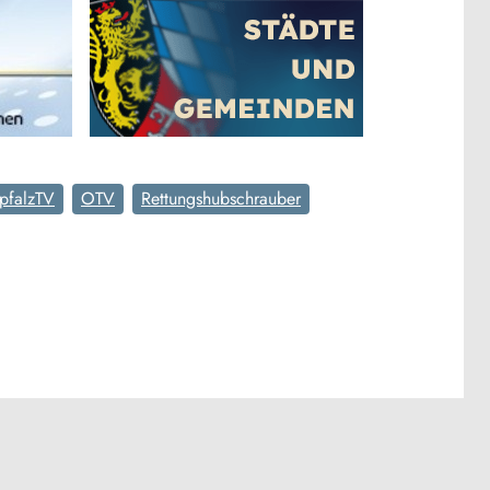
pfalzTV
OTV
Rettungshubschrauber