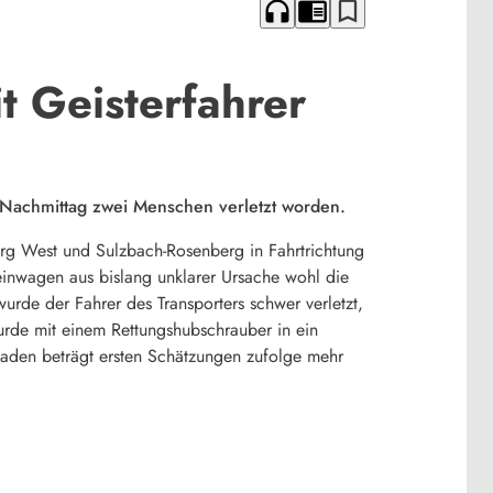
headphones
chrome_reader_mode
bookmark_border
t Geisterfahrer
 Nachmittag zwei Menschen verletzt worden.
rg West und Sulzbach-Rosenberg in Fahrtrichtung
einwagen aus bislang unklarer Ursache wohl die
rde der Fahrer des Transporters schwer verletzt,
rde mit einem Rettungshubschrauber in ein
aden beträgt ersten Schätzungen zufolge mehr