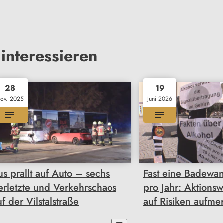
interessieren
28
19
ov. 2025
Juni 2026
us prallt auf Auto – sechs
Fast eine Badewa
erletzte und Verkehrschaos
pro Jahr: Aktions
uf der Vilstalstraße
auf Risiken aufme