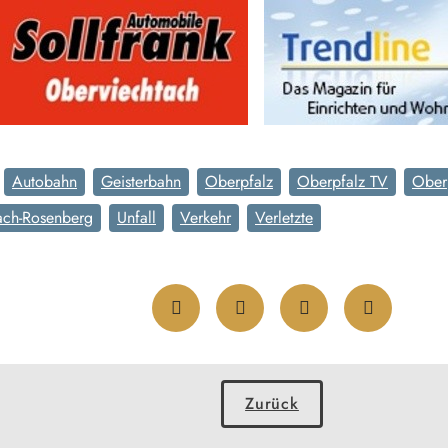
Autobahn
Geisterbahn
Oberpfalz
Oberpfalz TV
Ober
ach-Rosenberg
Unfall
Verkehr
Verletzte
Zurück