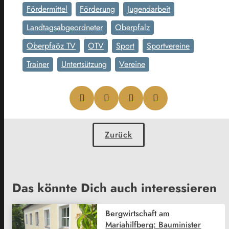
Fördermittel
Förderung
Jugendarbeit
Landtagsabgeordneter
Oberpfalz
Oberpfaöz TV
OTV
Sport
Sportvereine
Trainer
Untertsützung
Vereine
Zurück
Das könnte Dich auch interessieren
Bergwirtschaft am
Mariahilfberg: Bauminister