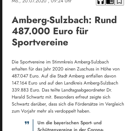
headphones
chrome_reader_mode
bookmark_border
Mo., 20.07.2020
, 09:24 Uhr
Amberg-Sulzbach: Rund
487.000 Euro für
Sportvereine
Die Sportvereine im Stimmkreis Amberg-Sulzbach
erhalten für das Jahr 2020 einen Zuschuss in Höhe von
487.047 Euro. Auf die Stadt Amberg entfallen davon
147.164 Euro und auf den Landkreis Amberg-Sulzbach
339.883 Euro. Das teilte Landtagsabgeordneter Dr.
Harald Schwartz mit. Besonders erfreut zeigte sich
Schwartz darüber, dass sich die Fördersätze im Vergleich
zum Vorjahr mehr als verdoppelt haben.
Um die bayerischen Sport- und
Schützenvereine in der Corona-