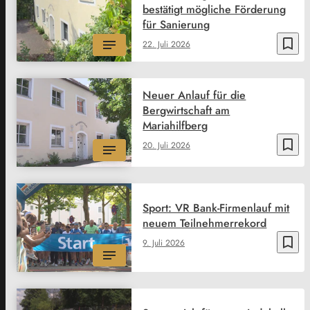
bestätigt mögliche Förderung
für Sanierung
bookmark_border
22. Juli 2026
Neuer Anlauf für die
Bergwirtschaft am
Mariahilfberg
bookmark_border
20. Juli 2026
Sport: VR Bank-Firmenlauf mit
neuem Teilnehmerrekord
bookmark_border
9. Juli 2026