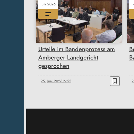
Juni 2026
F
Urteile im Bandenprozess am
B
Amberger Landgericht
B
gesprochen
bookmark_border
25. Juni 2026
16:55
2