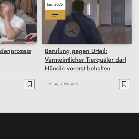
Jan. 2026
ndenprozess
Berufung gegen Urteil:
Vermeintlicher Tierquäler darf
Hündin vorerst behalten
bookmark_border
bookmark_border
12. Jan. 2026
14:56