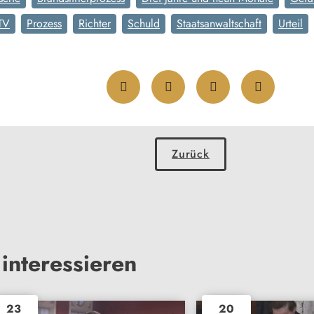
TV
Prozess
Richter
Schuld
Staatsanwaltschaft
Urteil
Zurück
interessieren
23
20