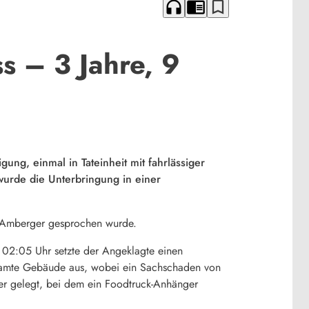
headphones
chrome_reader_mode
bookmark_border
s – 3 Jahre, 9
gung, einmal in Tateinheit mit fahrlässiger
wurde die Unterbringung in einer
n Amberger gesprochen wurde.
 02:05 Uhr setzte der Angeklagte einen
samte Gebäude aus, wobei ein Sachschaden von
uer gelegt, bei dem ein Foodtruck-Anhänger