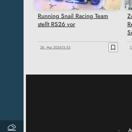
Running Snail Racing Team
Z
stellt RS26 vor
R
S
bookmark_border
28. Mai 2026
13:53
1
A