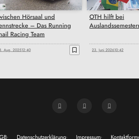
wischen Hörsaal und
OTH hilft bei
ennstrecke – Das Running
Auslandssemester
nail Racing Team
bookmark_border
3. Aug. 2025
12:40
23. Juni 2026
10:42
GB
Datenschutzerklärung
Impressum
Kontaktform