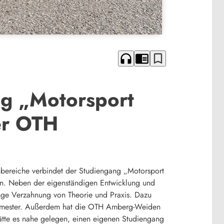
headphones
chrome_reader_mode
bookmark_border
g „Motorsport
er OTH
hbereiche verbindet der Studiengang „Motorsport
. Neben der eigenständigen Entwicklung und
enge Verzahnung von Theorie und Praxis. Dazu
ssemester. Außerdem hat die OTH Amberg-Weiden
ätte es nahe gelegen, einen eigenen Studiengang