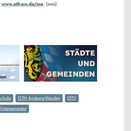
r
www.oth-aw.de/mo
. (awa)
schule
OTH Amberg-Weiden
OTV
intersemester