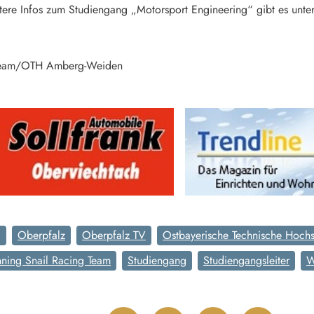
itere Infos zum Studiengang „Motorsport Engineering“ gibt es unte
g Team/OTH Amberg-Weiden
g
Oberpfalz
Oberpfalz TV
Ostbayerische Technische Hoch
ning Snail Racing Team
Studiengang
Studiengangsleiter
W