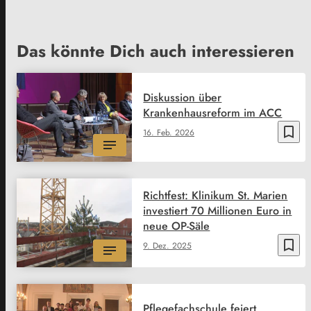
Das könnte Dich auch interessieren
Diskussion über
Krankenhausreform im ACC
bookmark_border
16. Feb. 2026
Richtfest: Klinikum St. Marien
investiert 70 Millionen Euro in
neue OP-Säle
bookmark_border
9. Dez. 2025
Pflegefachschule feiert