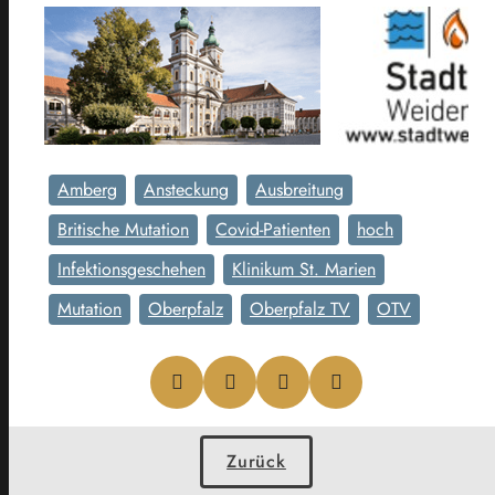
Amberg
Ansteckung
Ausbreitung
Britische Mutation
Covid-Patienten
hoch
Infektionsgeschehen
Klinikum St. Marien
Mutation
Oberpfalz
Oberpfalz TV
OTV
Zurück