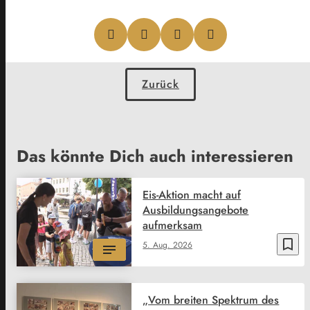
Zurück
Das könnte Dich auch interessieren
Eis-Aktion macht auf
Ausbildungsangebote
aufmerksam
bookmark_border
5. Aug. 2026
„Vom breiten Spektrum des