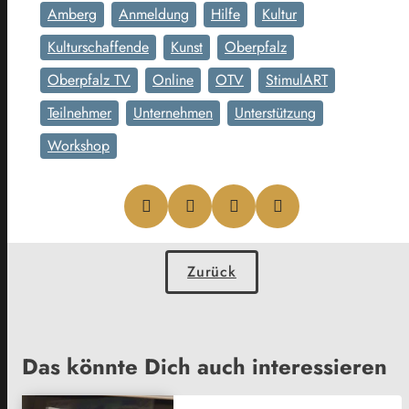
Amberg
Anmeldung
Hilfe
Kultur
Kulturschaffende
Kunst
Oberpfalz
Oberpfalz TV
Online
OTV
StimulART
Teilnehmer
Unternehmen
Unterstützung
Workshop
Zurück
Das könnte Dich auch interessieren