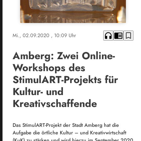
headphones
chrome_reader_mode
bookmark_border
Mi., 02.09.2020
, 10:09 Uhr
Amberg: Zwei Online-
Workshops des
StimulART-Projekts für
Kultur- und
Kreativschaffende
Das StimulART-Projekt der Stadt Amberg hat die
Aufgabe die örtliche Kultur – und Kreativwirtschaft
(KuK) zu stärken und wird hierzu im September 2020