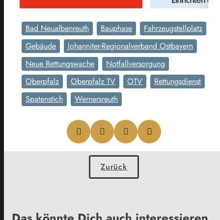
Bad Neualbenreuth
Bauphase
Fahrzeugstellplatz
Gebäude
Johanniter-Regionalverband Ostbayern
Neue Rettungswache
Notfallversorgung
Oberpfalz
Oberpfalz TV
OTV
Rettungsdienst
Spatenstich
Wernersreuth
Zurück
Das könnte Dich auch interessieren