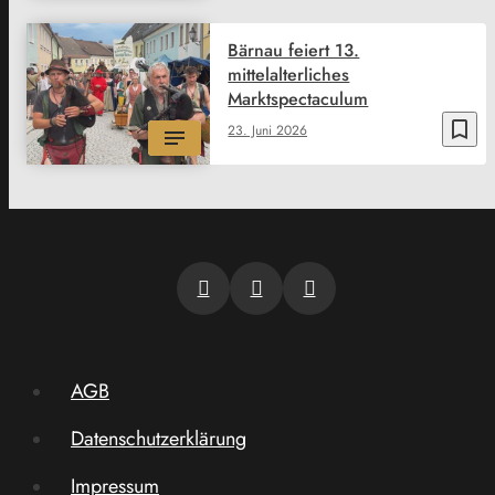
Bärnau feiert 13.
mittelalterliches
Marktspectaculum
bookmark_border
23. Juni 2026
AGB
Datenschutzerklärung
Impressum