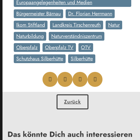
Europaangelegenheiten und Medien
Bürgermeister Bärnau
Dr. Florian Herrmann
Ikom Stiftland
Landkreis Tirschenreuth
Natur
Naturbildung
Naturverständniszentrum
Oberpfalz
Oberpfalz TV
OTV
Schutzhaus Silberhütte
Silberhütte
Zurück
Das könnte Dich auch interessieren