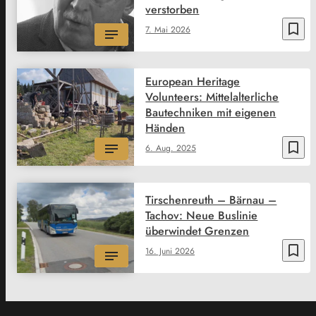
verstorben
bookmark_border
7. Mai 2026
European Heritage
Volunteers: Mittelalterliche
Bautechniken mit eigenen
Händen
bookmark_border
6. Aug. 2025
Tirschenreuth – Bärnau –
Tachov: Neue Buslinie
überwindet Grenzen
bookmark_border
16. Juni 2026