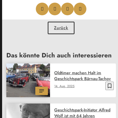
Zurück
Das könnte Dich auch interessieren
Oldtimer machen Halt im
Geschichtspark Bärnau-Tachov
bookmark_border
14. Aug. 2025
Geschichtspark-Initiator Alfred
Wolf ist mit 64 Jahren