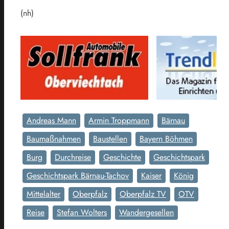
(nh)
Andreas Mann
Armin Troppmann
Bärnau
Baumaßnahmen
Baustellen
Bayern Böhmen
Burg
Durchreise
Geschichte
Geschichtspark
Geschichtspark Bärnau-Tachov
Kaiser
König
Mittelalter
Oberpfalz
Oberpfalz TV
OTV
Reise
Stefan Wolters
Wandergesellen