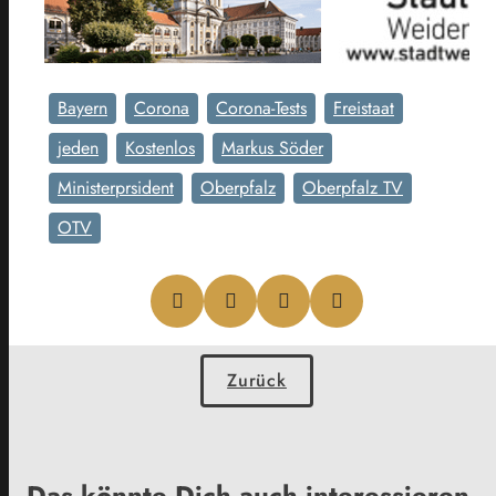
Bayern
Corona
Corona-Tests
Freistaat
jeden
Kostenlos
Markus Söder
Ministerprsident
Oberpfalz
Oberpfalz TV
OTV
Zurück
Das könnte Dich auch interessieren