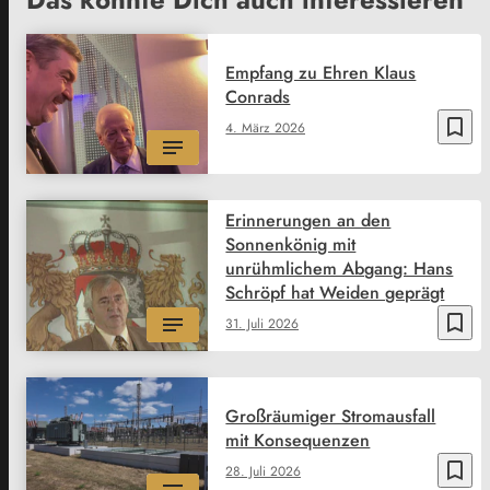
Empfang zu Ehren Klaus
Conrads
bookmark_border
4. März 2026
Erinnerungen an den
Sonnenkönig mit
unrühmlichem Abgang: Hans
Schröpf hat Weiden geprägt
bookmark_border
31. Juli 2026
Großräumiger Stromausfall
mit Konsequenzen
bookmark_border
28. Juli 2026