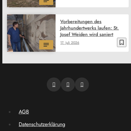
Vorbereitungen des
Jahrhundertwerks laufen: St.
Josef Weiden wird saniert
bookmark_border
17. Juli 2026
AGB
Datenschutzerklärung