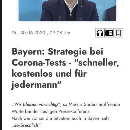
headphones
chrome_reader_mode
bookmark_border
Di., 30.06.2020
, 09:08 Uhr
Bayern: Strategie bei
Corona-Tests - "schneller,
kostenlos und für
jedermann"
„Wir bleiben vorsichtig“
, so Markus Söders eröffnende
Worte bei der heutigen Pressekonferenz.
Nach wie vor sei die Situation auch in Bayern sehr
„zerbrechlich“
.