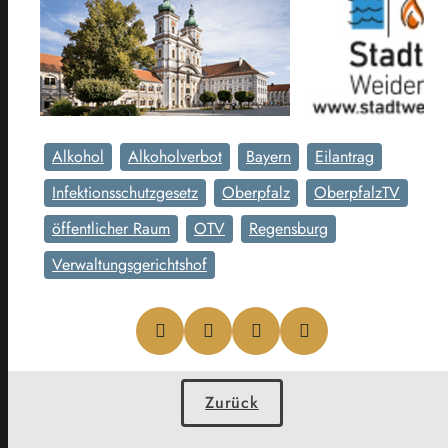
Alkohol
Alkoholverbot
Bayern
Eilantrag
Infektionsschutzgesetz
Oberpfalz
OberpfalzTV
öffentlicher Raum
OTV
Regensburg
Verwaltungsgerichtshof
Zurück