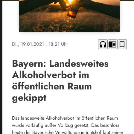
headphones
chrome_reader_mode
bookmark_border
Di., 19.01.2021
, 18:21 Uhr
Bayern: Landesweites
Alkoholverbot im
öffentlichen Raum
gekippt
Das landesweite Alkoholverbot im öffentlichen Raum
wurde vorläufig außer Vollzug gesetzt. Das beschloss
heute der Bayerische Verwaltungsgerichtshof laut seiner