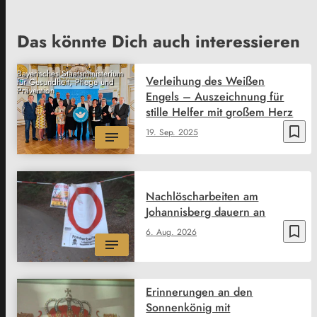
Das könnte Dich auch interessieren
Bayerisches Staatsministerium
Verleihung des Weißen
für Gesundheit, Pflege und
Prävention
Engels – Auszeichnung für
stille Helfer mit großem Herz
bookmark_border
19. Sep. 2025
Nachlöscharbeiten am
Johannisberg dauern an
bookmark_border
6. Aug. 2026
Erinnerungen an den
Sonnenkönig mit