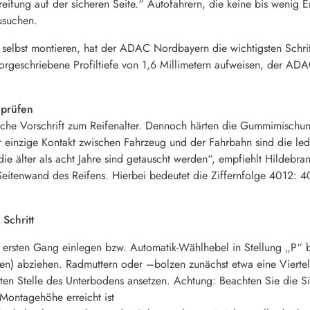
eifung auf der sicheren Seite.“ Autofahrern, die keine bis wenig 
usuchen.
er selbst montieren, hat der ADAC Nordbayern die wichtigsten Schr
vorgeschriebene Profiltiefe von 1,6 Millimetern aufweisen, der ADA
 prüfen
liche Vorschrift zum Reifenalter. Dennoch härten die Gummimischun
r einzige Kontakt zwischen Fahrzeug und der Fahrbahn sind die le
die älter als acht Jahre sind getauscht werden“, empfiehlt Hildebra
eitenwand des Reifens. Hierbei bedeutet die Ziffernfolge 4012: 4
 Schritt
rsten Gang einlegen bzw. Automatik-Wählhebel in Stellung „P“ 
n) abziehen. Radmuttern oder –bolzen zunächst etwa eine Vierte
en Stelle des Unterbodens ansetzen. Achtung: Beachten Sie die Si
Montagehöhe erreicht ist