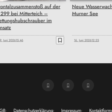
rontalzusammenstoß auf der
Neue Wasserwacht
 299 bei Mitterteich –
Murner See
ettungshubschrauber im
insatz
bookmark_border
9. Juni 2026
15:46
16. Juni 2026
12:25
GB
Datenschutzerklärung
Impressum
Kontaktform