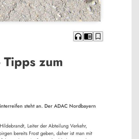
headphones
chrome_reader_mode
bookmark_border
- Tipps zum
Winterreifen steht an. Der ADAC Nordbayern
Hildebrandt, Leiter der Abteilung Verkehr,
rgen bereits Frost geben, daher ist man mit