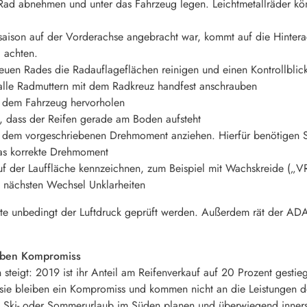
ad abnehmen und unter das Fahrzeug legen. Leichtmetallräder kön
rsaison auf der Vorderachse angebracht war, kommt auf die Hinter
 achten.
uen Rades die Radauflageflächen reinigen und einen Kontrollbli
lle Radmuttern mit dem Radkreuz handfest anschrauben
dem Fahrzeug hervorholen
, dass der Reifen gerade am Boden aufsteht
 dem vorgeschriebenen Drehmoment anziehen. Hierfür benötigen S
das korrekte Drehmoment
f der Lauffläche kennzeichnen, zum Beispiel mit Wachskreide („VR“
m nächsten Wechsel Unklarheiten
lte unbedingt der Luftdruck geprüft werden. Außerdem rät der AD
eiben Kompromiss
 steigt: 2019 ist ihr Anteil am Reifenverkauf auf 20 Prozent gest
sie bleiben ein Kompromiss und kommen nicht an die Leistungen der
en Ski- oder Sommerurlaub im Süden planen und überwiegend inners