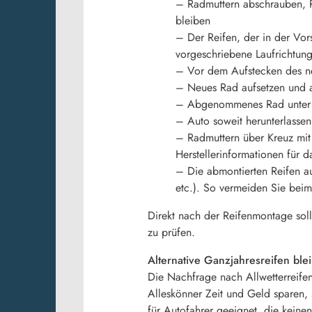
– Radmuttern abschrauben, R
bleiben
– Der Reifen, der in der Vo
vorgeschriebene Laufrichtung
– Vor dem Aufstecken des ne
– Neues Rad aufsetzen und a
– Abgenommenes Rad unter 
– Auto soweit herunterlassen
– Radmuttern über Kreuz mit
Herstellerinformationen für 
– Die abmontierten Reifen au
etc.). So vermeiden Sie bei
Direkt nach der Reifenmontage sol
zu prüfen.
Alternative Ganzjahresreifen bl
Die Nachfrage nach Allwetterreifen
Alleskönner Zeit und Geld sparen, 
für Autofahrer geeignet, die kein