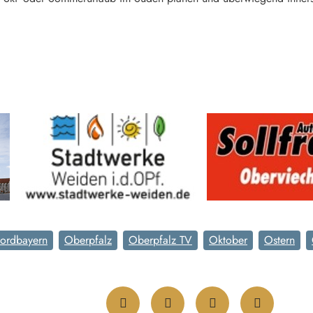
ordbayern
Oberpfalz
Oberpfalz TV
Oktober
Ostern