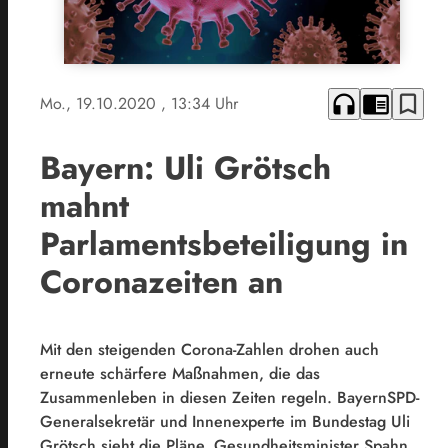
headphones
chrome_reader_mode
bookmark_border
Mo., 19.10.2020
, 13:34 Uhr
Bayern: Uli Grötsch
mahnt
Parlamentsbeteiligung in
Coronazeiten an
Mit den steigenden Corona-Zahlen drohen auch
erneute schärfere Maßnahmen, die das
Zusammenleben in diesen Zeiten regeln. BayernSPD-
Generalsekretär und Innenexperte im Bundestag Uli
Grötsch sieht die Pläne, Gesundheitsminister Spahn