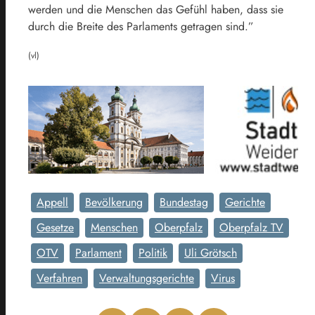
werden und die Menschen das Gefühl haben, dass sie
durch die Breite des Parlaments getragen sind.”
(vl)
Appell
Bevölkerung
Bundestag
Gerichte
Gesetze
Menschen
Oberpfalz
Oberpfalz TV
OTV
Parlament
Politik
Uli Grötsch
Verfahren
Verwaltungsgerichte
Virus