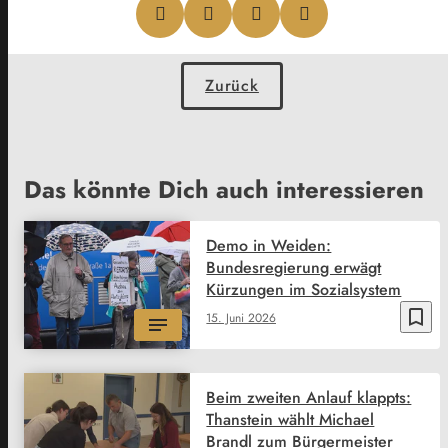
Zurück
Das könnte Dich auch interessieren
Demo in Weiden:
Bundesregierung erwägt
Kürzungen im Sozialsystem
bookmark_border
15. Juni 2026
Beim zweiten Anlauf klappts:
Thanstein wählt Michael
Brandl zum Bürgermeister