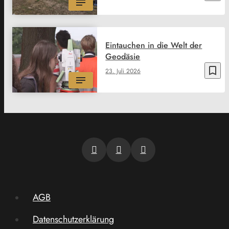
Eintauchen in die Welt der
Geodäsie
bookmark_border
23. Juli 2026
AGB
Datenschutzerklärung