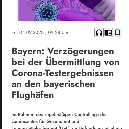
headphones
chrome_reader_mode
bookmark_border
Fr., 04.09.2020
, 09:28 Uhr
Bayern: Verzögerungen
bei der Übermittlung von
Corona-Testergebnissen
an den bayerischen
Flughäfen
Im Rahmen des regelmäßigen Controllings des
Landesamtes für Gesundheit und
Lebensmittelsicherheit (LGL) zur Befundübermittelung