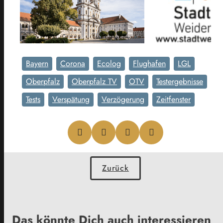
Bayern
Corona
Ecolog
Flughafen
LGL
Oberpfalz
Oberpfalz TV
OTV
Testergebnisse
Tests
Verspätung
Verzögerung
Zeitfenster
Zurück
Das könnte Dich auch interessieren