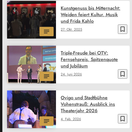
Kunstgenuss bis Mitternacht:
Weiden feiert Kultur, Musik
und Frida Kahlo
bookmark_border
27. Okt. 2025
Triple-Freude bei OTV:
Fernsehpreis, Spitzenquote
und Jubiläum
bookmark_border
24. Juni 2026
Ovigo und Stadtbühne
Vohenstrauß: Ausblick ins
Theaterjahr 2026
bookmark_border
4. Feb. 2026