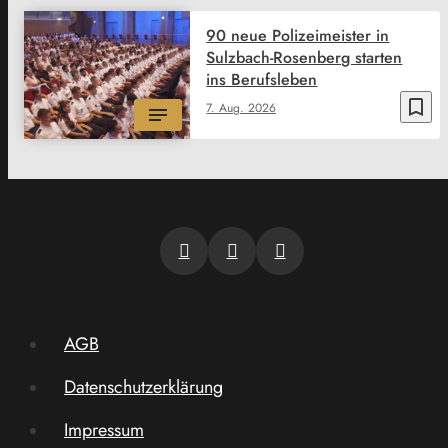
90 neue Polizeimeister in
Sulzbach-Rosenberg starten
ins Berufsleben
bookmark_border
7. Aug. 2026
AGB
Datenschutzerklärung
Impressum