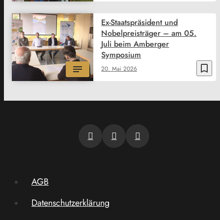
Ex-Staatspräsident und
Nobelpreisträger – am 05.
Juli beim Amberger
Symposium
bookmark_border
20. Mai 2026
AGB
Datenschutzerklärung