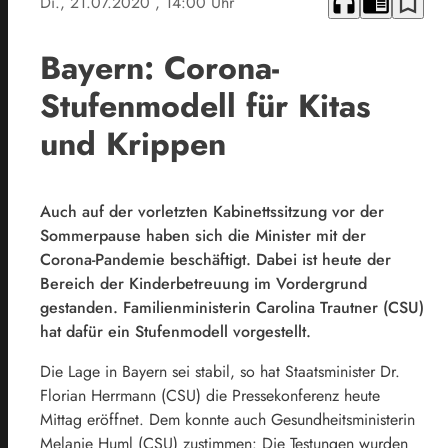
headphones
chrome_reader_mode
bookmark_border
Di., 21.07.2020
, 14:00 Uhr
Bayern: Corona-
Stufenmodell für Kitas
und Krippen
Auch auf der vorletzten Kabinettssitzung vor der
Sommerpause haben sich die Minister mit der
Corona-Pandemie beschäftigt. Dabei ist heute der
Bereich der Kinderbetreuung im Vordergrund
gestanden. Familienministerin Carolina Trautner (CSU)
hat dafür ein Stufenmodell vorgestellt.
Die Lage in Bayern sei stabil, so hat Staatsminister Dr.
Florian Herrmann (CSU) die Pressekonferenz heute
Mittag eröffnet. Dem konnte auch Gesundheitsministerin
Melanie Huml (CSU) zustimmen: Die Testungen wurden