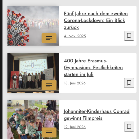
Fünf Jahre nach dem zweiten
Corona-Lockdown: Ein Blick
zurück
bookmark_border
4. Nov. 2025
400 Jahre Erasmus-
Gymnasium: Festlichkeiten
starten im Juli
bookmark_border
18. Juni 2026
Johanniter-Kinderhaus Conrad
gewinnt Filmpreis
bookmark_border
12. Juni 2026