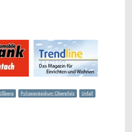
ößberg
Polizeipräsidium Oberpfalz
Unfall