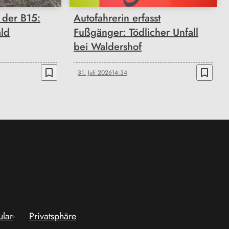
 der B15:
Autofahrerin erfasst
ald
Fußgänger: Tödlicher Unfall
bei Waldershof
bookmark_border
bookmark_border
31. Juli 2026
14:34
ular
Privatsphäre