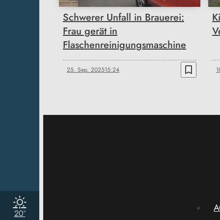
Schwerer Unfall in Brauerei:
K
Frau gerät in
V
Flaschenreinigungsmaschine
bookmark_border
25. Sep. 2025
15:24
1
A
20°