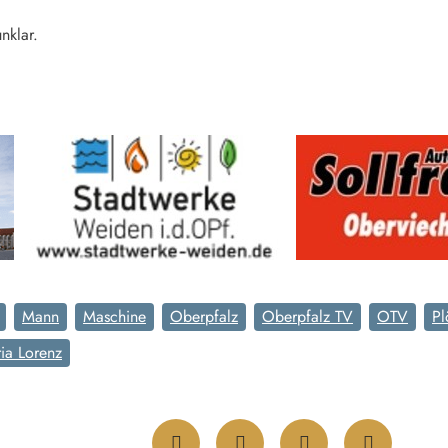
nklar.
Mann
Maschine
Oberpfalz
Oberpfalz TV
OTV
Pl
ria Lorenz