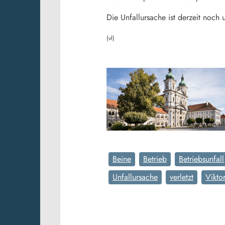
Die Unfallursache ist derzeit noch u
(vl)
Beine
Betrieb
Betriebsunfall
Unfallursache
verletzt
Vikto