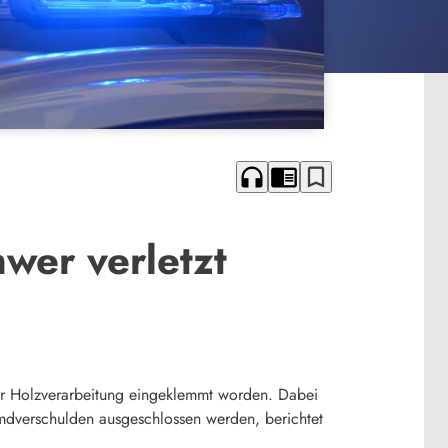
headphones
chrome_reader_mode
bookmark_border
wer verletzt
zur Holzverarbeitung eingeklemmt worden. Dabei
emdverschulden ausgeschlossen werden, berichtet