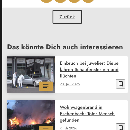
Zurück
Das könnte Dich auch interessieren
Einbruch bei Juwelier: Diebe
fahren Schaufenster ein und
flüchten
bookmark_border
23. Juli 2026
Wohnwagenbrand in
Eschenbach: Toter Mensch
gefunden
bookmark_border
7. Juli 2026