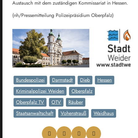
Austausch mit dem zuständigen Kommissariat in Hessen.
(nh/Pressemitteilung Polizeipräsidium Oberpfalz)
Bundespolizei
Darmstadt
Dieb
Hessen
Kriminalpolizei Weiden
Oberpfalz
Oberpfalz TV
OTV
Räuber
Staatsanwaltschaft
Vohenstrauß
Waidhaus