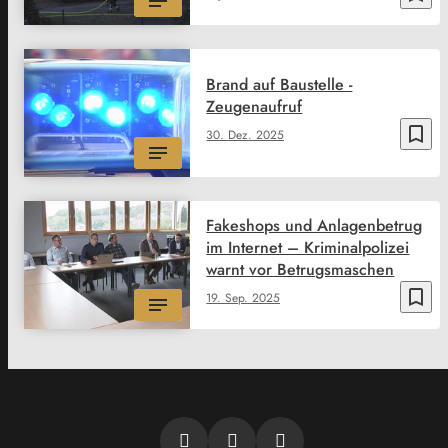
Brand auf Baustelle -
Zeugenaufruf
bookmark_border
30. Dez. 2025
Fakeshops und Anlagenbetrug
im Internet – Kriminalpolizei
warnt vor Betrugsmaschen
bookmark_border
19. Sep. 2025