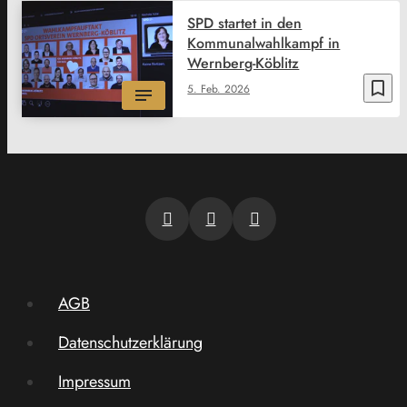
SPD startet in den
Kommunalwahlkampf in
Wernberg-Köblitz
bookmark_border
5. Feb. 2026
AGB
Datenschutzerklärung
Impressum