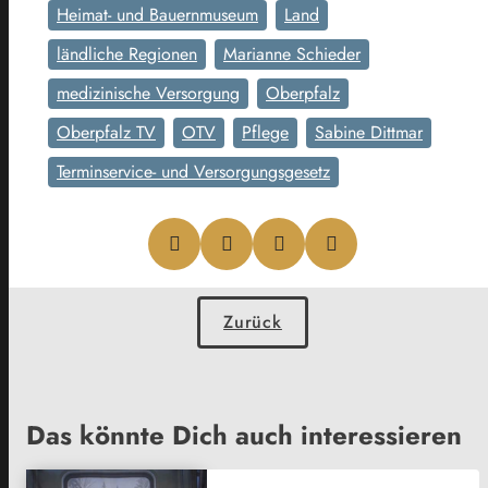
Heimat- und Bauernmuseum
Land
ländliche Regionen
Marianne Schieder
medizinische Versorgung
Oberpfalz
Oberpfalz TV
OTV
Pflege
Sabine Dittmar
Terminservice- und Versorgungsgesetz
Zurück
Das könnte Dich auch interessieren