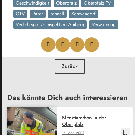
Geschwindigkeit
Oberpfalz
Oberpfalz TV
OTV
Raser
schnell
Schwandorf
Verkehrspolizeiinspektion Amberg
Verwarnung
Zurück
Das könnte Dich auch interessieren
Blitz-Marathon in der
Oberpfalz
bookmark_border
16. Apr. 2026