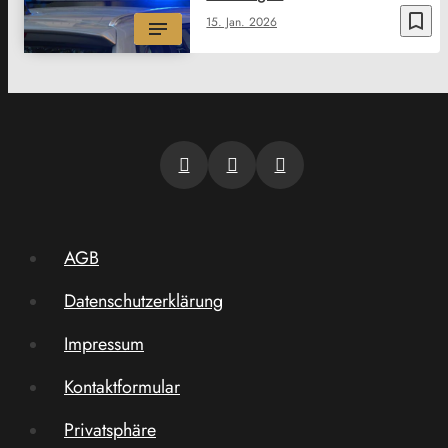
bookmark_border
15. Jan. 2026
AGB
Datenschutzerklärung
Impressum
Kontaktformular
Privatsphäre