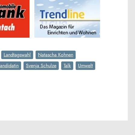
Landtagswahl
Natascha Kohnen
andidatin
Svenja Schulze
Talk
Umwelt