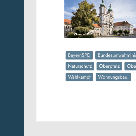
BayernSPD
Bundesumweltminis
Naturschutz
Oberpfalz
Obe
Wahlkampf
Wohnungsbau.