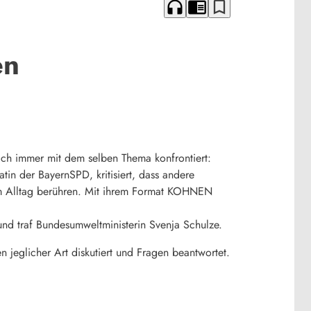
headphones
chrome_reader_mode
bookmark_border
en
ich immer mit dem selben Thema konfrontiert:
in der BayernSPD, kritisiert, dass andere
im Alltag berühren. Mit ihrem Format KOHNEN
nd traf Bundesumweltministerin Svenja Schulze.
eglicher Art diskutiert und Fragen beantwortet.