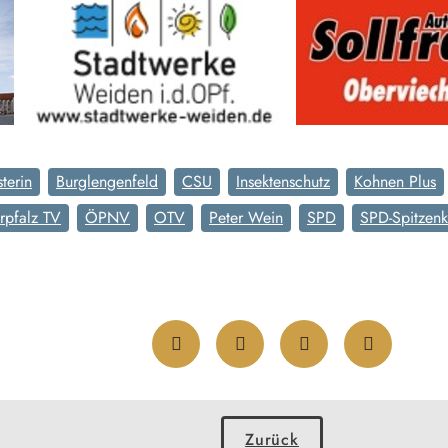
terin
Burglengenfeld
CSU
Insektenschutz
Kohnen Plus
rpfalz TV
ÖPNV
OTV
Peter Wein
SPD
SPD-Spitzenk
Zurück