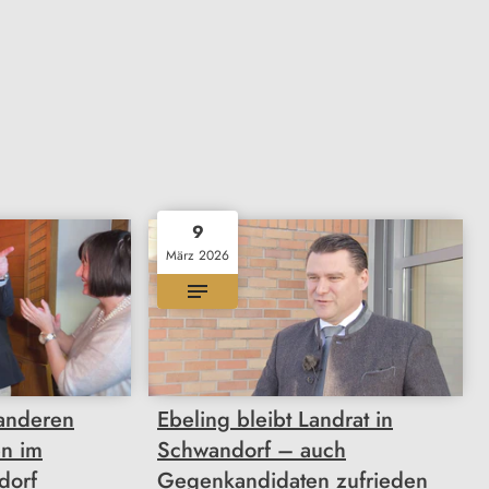
9
März 2026
 anderen
Ebeling bleibt Landrat in
en im
Schwandorf – auch
dorf
Gegenkandidaten zufrieden