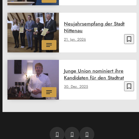
Neujahrsempfang der Stadt
Nittenau
bookmark_border
21. Jan. 2026
Junge Union nominiert ihre
Kandidaten für den Stadtrat
bookmark_border
30. Dez. 2025