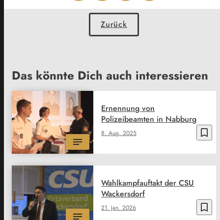
Zurück
Das könnte Dich auch interessieren
Ernennung von
Polizeibeamten in Nabburg
bookmark_border
8. Aug. 2025
Wahlkampfauftakt der CSU
Wackersdorf
bookmark_border
21. Jan. 2026