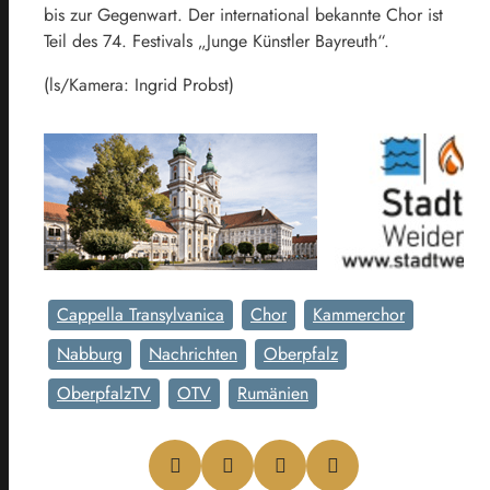
bis zur Gegenwart. Der international bekannte Chor ist
Teil des 74. Festivals „Junge Künstler Bayreuth“.
(ls/Kamera: Ingrid Probst)
Cappella Transylvanica
Chor
Kammerchor
Nabburg
Nachrichten
Oberpfalz
OberpfalzTV
OTV
Rumänien