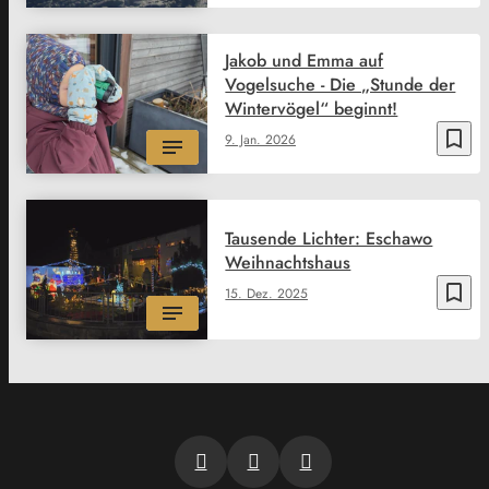
Jakob und Emma auf
Vogelsuche - Die „Stunde der
Wintervögel“ beginnt!
bookmark_border
9. Jan. 2026
Tausende Lichter: Eschawo
Weihnachtshaus
bookmark_border
15. Dez. 2025