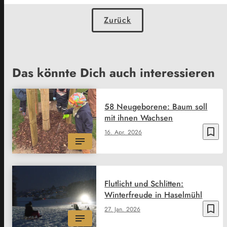
Zurück
Das könnte Dich auch interessieren
58 Neugeborene: Baum soll
mit ihnen Wachsen
bookmark_border
16. Apr. 2026
Flutlicht und Schlitten:
Winterfreude in Haselmühl
bookmark_border
27. Jan. 2026