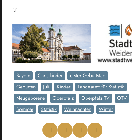
(vl)
Bayern
Christkinder
erster Geburtstag
Geburten
Juli
Kinder
Landesamt für Statistik
Neugeborene
Oberpfalz
Oberpfalz TV
OTV
Sommer
Statistik
Weihnachten
Winter