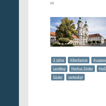
(vl)
3 Jahre
Altenheime
Ausgen
Landtag
Markus Söder
Maß
Söder
verteidigt