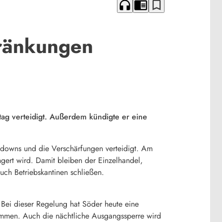
headphones
chrome_reader_mode
bookmark_border
hränkungen
ag verteidigt. Außerdem kündigte er eine
ckdowns und die Verschärfungen verteidigt. Am
ngert wird. Damit bleiben der Einzelhandel,
uch Betriebskantinen schließen.
 Bei dieser Regelung hat Söder heute eine
ommen. Auch die nächtliche Ausgangssperre wird