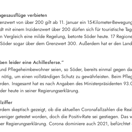
agesausflüge verbieten
enzwert von über 200 gilt ab 11. Januar ein 15-Kilometer-Bewegun
tadt mit einem Inzidenzwert über 200 dürfen sich für touristische 
len Vergleich eine milde Regelung, betonte Söder heute. 17 Region
t Söder sogar über dem Grenzwert 300. Außerdem hat er den Landkr
ben leider eine Achillesferse.“
 und Pflegeheimbewohner seien, so Söder, bereits einmal gegen das
n nötig, um einen vollständigen Schutz zu gewährleisten. Beim Pfl
orden. Insgesamt hat es nach Angaben des Ministerpräsidenten 9
Söder heute in seiner Regierungserklärung.
ziffer
erdem skeptisch gezeigt, ob die aktuellen Coronafallzahlen die Rea
weniger getestet worden, doch die Positiv-Rate sei gestiegen. Das
iner Regierungserklärung. Corona dominiere auch 2021, befürchtet 