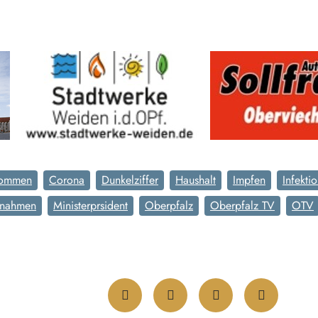
ommen
Corona
Dunkelziffer
Haushalt
Impfen
Infekti
nahmen
Ministerprsident
Oberpfalz
Oberpfalz TV
OTV