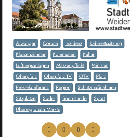
Aiwanger
Corona
Inzidenz
Kabinettssitzung
Klassenzimmer
Kommunen
Kultur
Lüftungsanlagen
Maskenpflicht
Minister
Oberpfalz
Oberpfalz TV
OTV
Platz
Pressekonferenz
Region
Schutzmaßnahmen
Sitzplätze
Söder
Sperrstunde
Sport
Überregionale Märkte