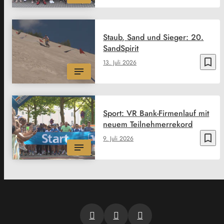
Staub, Sand und Sieger: 20.
SandSpirit
bookmark_border
13. Juli 2026
Sport: VR Bank-Firmenlauf mit
neuem Teilnehmerrekord
bookmark_border
9. Juli 2026