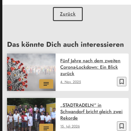
Zurück
Das könnte Dich auch interessieren
Fünf Jahre nach dem zweiten
Corona-Lockdown: Ein Blick
zurück
bookmark_border
4. Nov. 2025
„STADTRADELN“ in
Schwandorf bricht gleich zwei
Rekorde
bookmark_border
15. Juli 2026