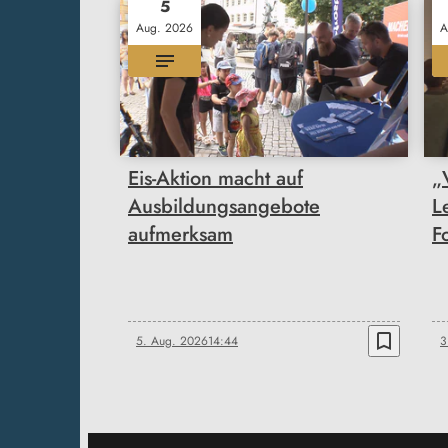
5
Aug. 2026
A
Eis-Aktion macht auf
„
Ausbildungsangebote
L
aufmerksam
F
bookmark_border
5. Aug. 2026
14:44
3