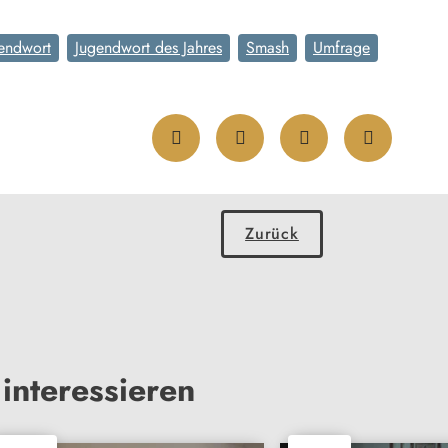
endwort
Jugendwort des Jahres
Smash
Umfrage
Zurück
interessieren