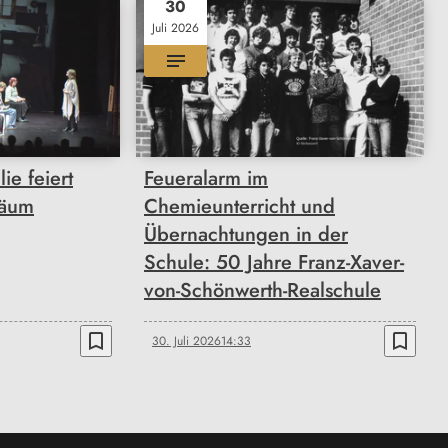
30
Juli 2026
ie feiert
Feueralarm im
läum
Chemieunterricht und
Übernachtungen in der
Schule: 50 Jahre Franz-Xaver-
von-Schönwerth-Realschule
bookmark_border
bookmark_border
30. Juli 2026
14:33