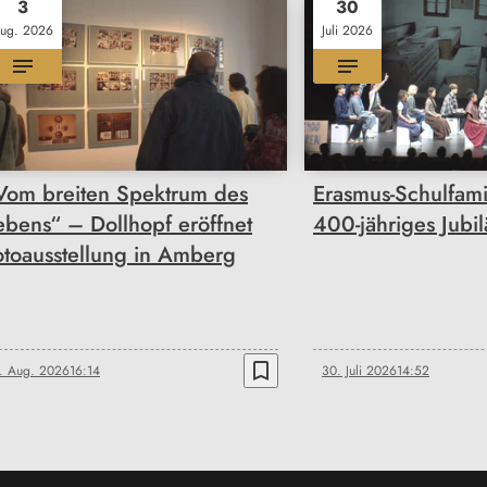
3
30
ug. 2026
Juli 2026
Vom breiten Spektrum des
Erasmus-Schulfamil
ebens“ – Dollhopf eröffnet
400-jähriges Jubi
otoausstellung in Amberg
bookmark_border
. Aug. 2026
16:14
30. Juli 2026
14:52