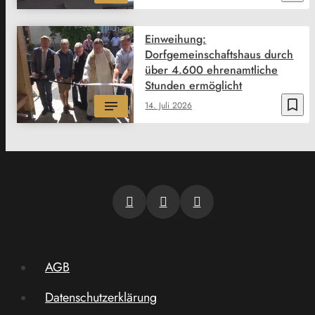
Einweihung:
Dorfgemeinschaftshaus durch
über 4.600 ehrenamtliche
Stunden ermöglicht
bookmark_border
14. Juli 2026
AGB
Datenschutzerklärung