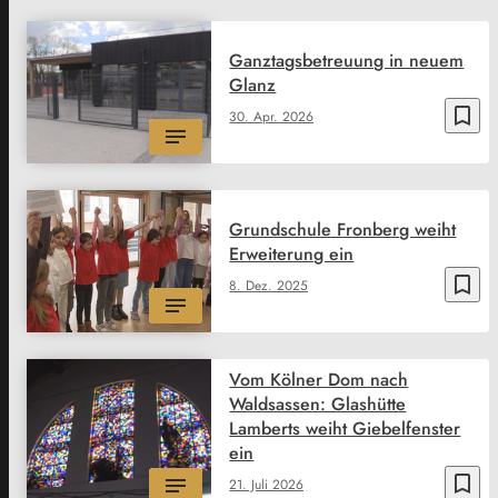
Ganztagsbetreuung in neuem
Glanz
bookmark_border
30. Apr. 2026
Grundschule Fronberg weiht
Erweiterung ein
bookmark_border
8. Dez. 2025
Vom Kölner Dom nach
Waldsassen: Glashütte
Lamberts weiht Giebelfenster
ein
bookmark_border
21. Juli 2026