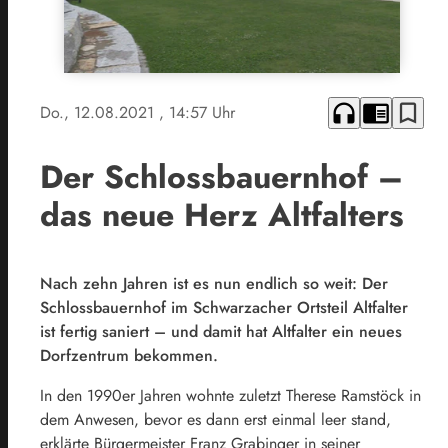
headphones
chrome_reader_mode
bookmark_border
Do., 12.08.2021
, 14:57 Uhr
Der Schlossbauernhof –
das neue Herz Altfalters
Nach zehn Jahren ist es nun endlich so weit: Der
Schlossbauernhof im Schwarzacher Ortsteil Altfalter
ist fertig saniert – und damit hat Altfalter ein neues
Dorfzentrum bekommen.
In den 1990er Jahren wohnte zuletzt Therese Ramstöck in
dem Anwesen, bevor es dann erst einmal leer stand,
erklärte Bürgermeister Franz Grabinger in seiner