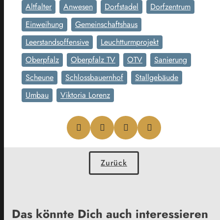
Altfalter
Anwesen
Dorfstadel
Dorfzentrum
Einweihung
Gemeinschaftshaus
Leerstandsoffensive
Leuchtturmprojekt
Oberpfalz
Oberpfalz TV
OTV
Sanierung
Scheune
Schlossbauernhof
Stallgebäude
Umbau
Viktoria Lorenz
Zurück
Das könnte Dich auch interessieren