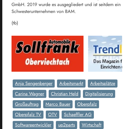
GmbH. 2019 wurde es ausgegliedert und ist seitdem ein
Schwesterunternehmen von BAM.
(tb)
Anja Sengenberger
Arbeitsmarkt
Arbeitsplätze
Carina Wagner
Christian Held
Digitalisierung
Großauftrag
Marco Bauer
Oberpfalz
Oberpfalz TV
OTV
Schaeffler AG
Softwareentwickler
up2parts
Wirtschaft