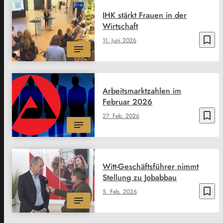
IHK stärkt Frauen in der
Wirtschaft
bookmark_border
11. Juni 2026
Arbeitsmarktzahlen im
Februar 2026
bookmark_border
27. Feb. 2026
Witt-Geschäftsführer nimmt
Stellung zu Jobabbau
bookmark_border
5. Feb. 2026