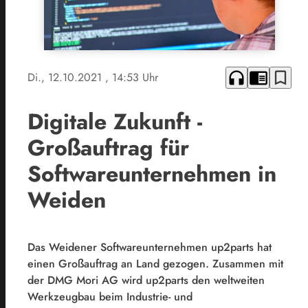
headphones
chrome_reader_mode
bookmark_border
Di., 12.10.2021
, 14:53 Uhr
Digitale Zukunft -
Großauftrag für
Softwareunternehmen in
Weiden
Das Weidener Softwareunternehmen up2parts hat
einen Großauftrag an Land gezogen. Zusammen mit
der DMG Mori AG wird up2parts den weltweiten
Werkzeugbau beim Industrie- und