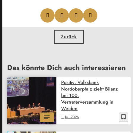
Zurück
Das könnte Dich auch interessieren
Positiv: Volksbank
Nordoberpfalz zieht Bilanz
bei 100.
Vertreterversammlung in
Weiden
bookmark_border
1. Juli 2026